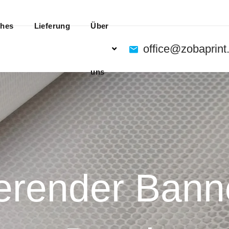
ches
Lieferung
Über
office@zobaprint
uns
ierender Bann