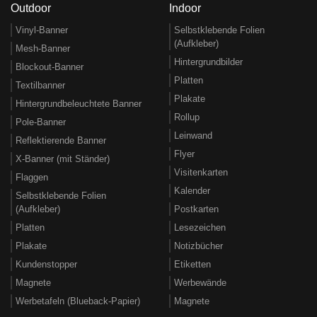
Outdoor
Indoor
Vinyl-Banner
Selbstklebende Folien
(Aufkleber)
Mesh-Banner
Hintergrundbilder
Blockout-Banner
Platten
Textilbanner
Plakate
Hintergrundbeleuchtete Banner
Rollup
Pole-Banner
Leinwand
Reflektierende Banner
Flyer
X-Banner (mit Ständer)
Visitenkarten
Flaggen
Kalender
Selbstklebende Folien
(Aufkleber)
Postkarten
Platten
Lesezeichen
Plakate
Notizbücher
Kundenstopper
Etiketten
Magnete
Werbewände
Werbetafeln (Blueback-Papier)
Magnete