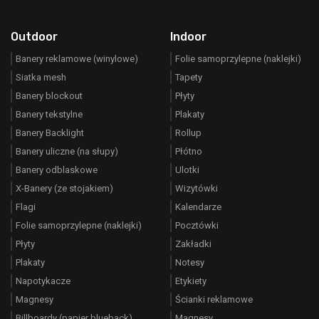
Outdoor
Indoor
Banery reklamowe (winylowe)
Folie samoprzylepne (naklejki)
Siatka mesh
Tapety
Banery blockout
Płyty
Banery tekstylne
Plakaty
Banery Backlight
Rollup
Banery uliczne (na słupy)
Płótno
Banery odblaskowe
Ulotki
X-Banery (ze stojakiem)
Wizytówki
Flagi
Kalendarze
Folie samoprzylepne (naklejki)
Pocztówki
Płyty
Zakładki
Plakaty
Notesy
Napotykacze
Etykiety
Magnesy
Ścianki reklamowe
Billboardy (papier blueback)
Magnesy