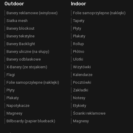
Outdoor
Indoor
Banery reklamowe (winylowe)
Folie samoprzylepne (naklejki)
Siatka mesh
Tapety
Banery blockout
Płyty
Banery tekstylne
Plakaty
Banery Backlight
Rollup
Banery uliczne (na słupy)
Płótno
Banery odblaskowe
Ulotki
X-Banery (ze stojakiem)
Wizytówki
Flagi
Kalendarze
Folie samoprzylepne (naklejki)
Pocztówki
Płyty
Zakładki
Plakaty
Notesy
Napotykacze
Etykiety
Magnesy
Ścianki reklamowe
Billboardy (papier blueback)
Magnesy