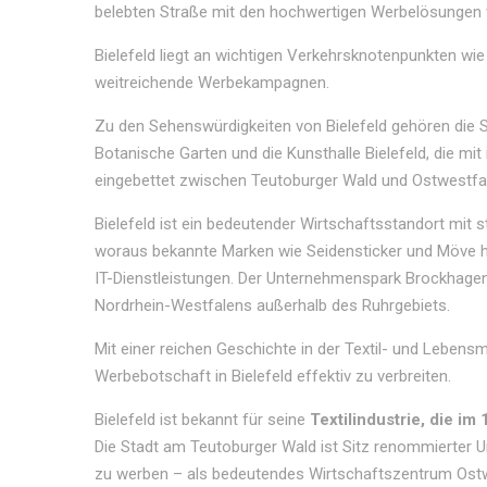
belebten Straße mit den hochwertigen Werbelösungen
Bielefeld liegt an wichtigen Verkehrsknotenpunkten wi
weitreichende Werbekampagnen.
Zu den Sehenswürdigkeiten von Bielefeld gehören die Sp
Botanische Garten und die Kunsthalle Bielefeld, die mit
eingebettet zwischen Teutoburger Wald und Ostwestfa
Bielefeld ist ein bedeutender Wirtschaftsstandort mit 
woraus bekannte Marken wie Seidensticker und Möve he
IT-Dienstleistungen. Der Unternehmenspark Brockhage
Nordrhein-Westfalens außerhalb des Ruhrgebiets.
Mit einer reichen Geschichte in der Textil- und Lebensmi
Werbebotschaft in Bielefeld effektiv zu verbreiten.
Bielefeld ist bekannt für seine
Textilindustrie, die i
Die Stadt am Teutoburger Wald ist Sitz renommierter Un
zu werben – als bedeutendes Wirtschaftszentrum Ostwes