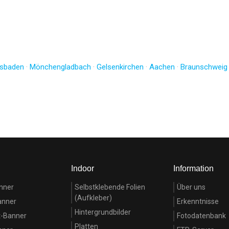
sbaden
·
Mönchengladbach
·
Gelsenkirchen
·
Aachen
·
Braunschweig
Indoor
Information
nner
Selbstklebende Folien
Über uns
(Aufkleber)
anner
Erkenntnisse
Hintergrundbilder
t-Banner
Fotodatenbank
Platten