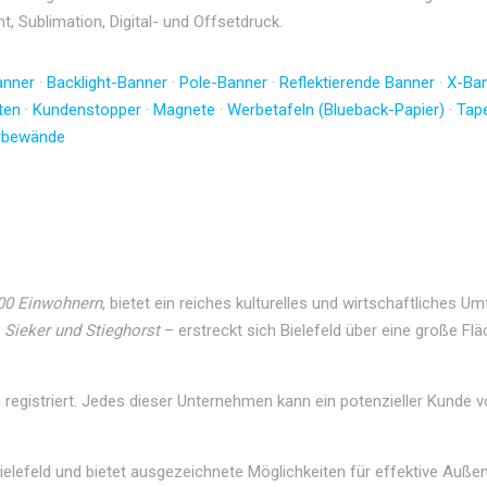
, Sublimation, Digital- und Offsetdruck.
anner
·
Backlight-Banner
·
Pole-Banner
·
Reflektierende Banner
·
X-Ban
ten
·
Kundenstopper
·
Magnete
·
Werbetafeln (Blueback-Papier)
·
Tap
rbewände
00 Einwohnern
, bietet ein reiches kulturelles und wirtschaftliches U
 Sieker und Stieghorst
– erstreckt sich Bielefeld über eine große Flä
egistriert. Jedes dieser Unternehmen kann ein potenzieller Kunde 
Bielefeld und bietet ausgezeichnete Möglichkeiten für effektive Auße