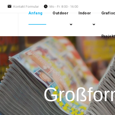
Kontakt Formular
Mo - Fr: 8:00 - 16:00
Anfang
Outdoor
Indoor
Grafis
Projek
Großform