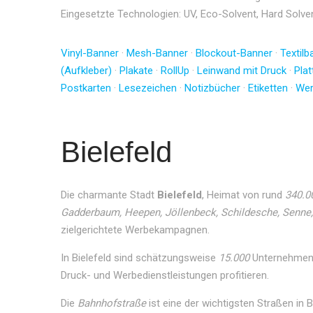
Eingesetzte Technologien: UV, Eco-Solvent, Hard Solvent
Vinyl-Banner
·
Mesh-Banner
·
Blockout-Banner
·
Textilb
(Aufkleber)
·
Plakate
·
RollUp
·
Leinwand mit Druck
·
Plat
Postkarten
·
Lesezeichen
·
Notizbücher
·
Etiketten
·
We
Bielefeld
Die charmante Stadt
Bielefeld
, Heimat von rund
340.0
Gadderbaum, Heepen, Jöllenbeck, Schildesche, Senne,
zielgerichtete Werbekampagnen.
In Bielefeld sind schätzungsweise
15.000
Unternehmen r
Druck- und Werbedienstleistungen profitieren.
Die
Bahnhofstraße
ist eine der wichtigsten Straßen in 