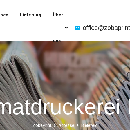
ches
Lieferung
Über
office@zobaprin
t
uns
atdruckerei 
ZobaPrint
Adresse
Bielefeld