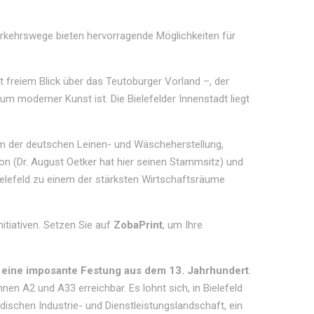
erkehrswege bieten hervorragende Möglichkeiten für
t freiem Blick über das Teutoburger Vorland –, der
um moderner Kunst ist. Die Bielefelder Innenstadt liegt
trum der deutschen Leinen- und Wäscheherstellung,
n (Dr. August Oetker hat hier seinen Stammsitz) und
lefeld zu einem der stärksten Wirtschaftsräume
nitiativen. Setzen Sie auf
ZobaPrint
, um Ihre
g, eine imposante Festung aus dem 13. Jahrhundert
.
en A2 und A33 erreichbar. Es lohnt sich, in Bielefeld
schen Industrie- und Dienstleistungslandschaft, ein