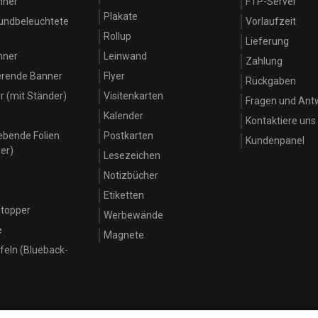
nner
FTP-Server
Plakate
rundbeleuchtete
Vorlaufzeit
Rollup
Lieferung
nner
Leinwand
Zahlung
ierende Banner
Flyer
Rückgaben
 (mit Ständer)
Visitenkarten
Fragen und Ant
Kalender
Kontaktiere uns
ebende Folien
Postkarten
Kundenpanel
er)
Lesezeichen
Notizbücher
Etiketten
topper
Werbewände
e
Magnete
feln (Blueback-