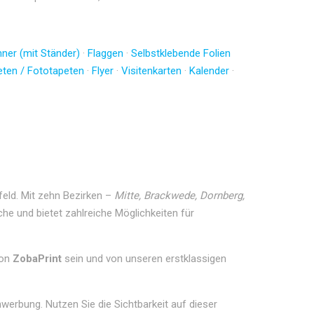
ner (mit Ständer)
·
Flaggen
·
Selbstklebende Folien
eten / Fototapeten
·
Flyer
·
Visitenkarten
·
Kalender
·
mfeld. Mit zehn Bezirken –
Mitte, Brackwede, Dornberg,
che und bietet zahlreiche Möglichkeiten für
von
ZobaPrint
sein und von unseren erstklassigen
nwerbung. Nutzen Sie die Sichtbarkeit auf dieser