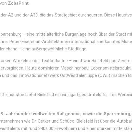
 von
ZobaPrint
.
e der A2 und der A33, die das Stadtgebiet durchqueren. Diese Hauptv
arrenburg – eine mittelalterliche Burganlage hoch über der Stadt mi
 ihrer Peter-Eisenman-Architektur ein international anerkanntes Muse
lenebene – eine außergewöhnliche Stadtlage.
starken Wurzeln in der Textilindustrie – einst war Bielefeld das Zen
rvorgingen. Heute dominieren Maschinenbau, Lebensmittelproduktio
n und das Innovationsnetzwerk OstWestfalenLippe (OWL) machen Bie
ttelindustrie bietet Bielefeld ein einzigartiges Umfeld für Ihre Werbei
m 19. Jahrhundert weltweiten Ruf genoss, sowie die Sparrenbur
ternehmen wie Dr. Oetker und Schüco. Bielefeld ist über die Autobahn
tfalens mit rund 340.000 Einwohnern und einer starken mittelständi