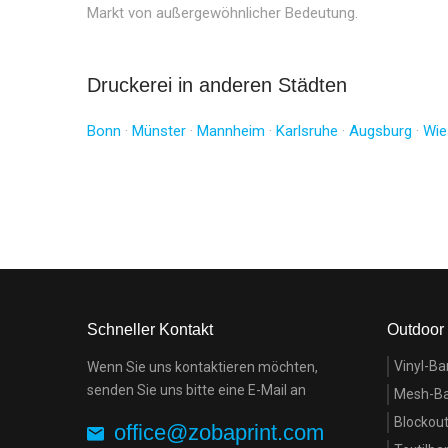
Markt von außergewöhnlicher Bedeutung.
Druckerei in anderen Städten
Bonn
·
Münster
·
Mannheim
·
Karlsruhe
·
Augsburg
·
Wie
Schneller Kontakt
Outdoor
Vinyl-Ba
Wenn Sie uns kontaktieren möchten,
senden Sie uns bitte eine E-Mail an
Mesh-B
Blockou
office@zobaprint.com