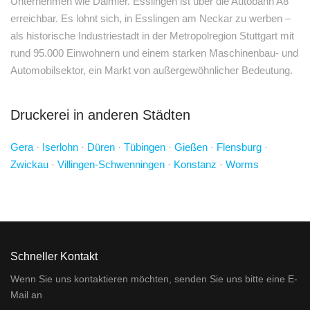
Unternehmen wie Daimler. Esslingen ist über die Autobahn A8
erreichbar. Es lohnt sich, in Esslingen am Neckar zu werben –
als historische Industriestadt in der Metropolregion Stuttgart mit
rund 95.000 Einwohnern und einem starken Maschinenbau- und
Automobilsektor, ein Markt von außergewöhnlicher Bedeutung.
Druckerei in anderen Städten
Gera
·
Iserlohn
·
Düren
·
Tübingen
·
Gießen
·
Flensburg
·
Zwickau
·
Villingen-Schwenningen
·
Konstanz
·
Worms
Schneller Kontakt
Wenn Sie uns kontaktieren möchten, senden Sie uns bitte eine E-
Mail an