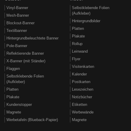
Vinyl-Banner
Selbstklebende Folien
(Aufkleber)
Mesh-Banner
Hintergrundbilder
Blockout-Banner
Platten
Textilbanner
Plakate
Hintergrundbeleuchtete Banner
Rollup
Pole-Banner
Leinwand
Reflektierende Banner
Flyer
X-Banner (mit Ständer)
Visitenkarten
Flaggen
Kalender
Selbstklebende Folien
(Aufkleber)
Postkarten
Platten
Lesezeichen
Plakate
Notizbücher
Kundenstopper
Etiketten
Magnete
Werbewände
Werbetafeln (Blueback-Papier)
Magnete