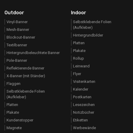
Outdoor
Indoor
Vinyl-Banner
Selbstklebende Folien
(Aufkleber)
Mesh-Banner
Hintergrundbilder
Blockout-Banner
Platten
Textilbanner
Plakate
Hintergrundbeleuchtete Banner
Rollup
Pole-Banner
Leinwand
Reflektierende Banner
Flyer
X-Banner (mit Ständer)
Visitenkarten
Flaggen
Kalender
Selbstklebende Folien
(Aufkleber)
Postkarten
Platten
Lesezeichen
Plakate
Notizbücher
Kundenstopper
Etiketten
Magnete
Werbewände