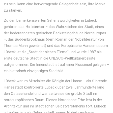
zu sein, kann eine hervorragende Gelegenheit sein, Ihre Marke
zu stärken.
Zu den bemerkenswerten Sehenswürdigkeiten in Lübeck
gehören das
Holstentor
– das Wahrzeichen der Stadt, eines
der bedeutendsten gotischen Backsteingebäude Nordeuropas
–, das Buddenbrookhaus (dem Roman der Nobelliteratur von
Thomas Mann gewidmet) und das Europäische Hansemuseum.
Lübeck ist die „Stadt der sieben Türme" und wurde 1987 als
erste deutsche Stadt in die UNESCO-Weltkulturerbeliste
aufgenommen. Die Innenstadt ist auf einer Flussinsel gelegen –
ein historisch einzigartiges Stadtbild.
Lübeck war im Mittelalter die Königin der Hanse – als führende
Hansestadt kontrollierte Lübeck über zwei Jahrhunderte lang
den Ostseehandel und war zeitweise die größte Stadt im
nordeuropäischen Raum. Dieses historische Erbe lebt in der
Architektur und im städtischen Selbstverständnis fort. Lübeck
ist außerdem als Geburtsstadt zweier Nobelpreisträger