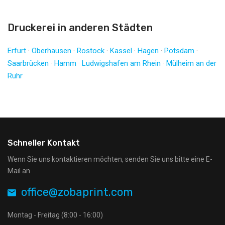
Druckerei in anderen Städten
Erfurt
·
Oberhausen
·
Rostock
·
Kassel
·
Hagen
·
Potsdam
·
Saarbrücken
·
Hamm
·
Ludwigshafen am Rhein
·
Mülheim an der
Ruhr
Schneller Kontakt
Wenn Sie uns kontaktieren möchten, senden Sie uns bitte eine E-
Mail an
office@zobaprint.com
Montag - Freitag (8:00 - 16:00)