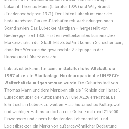
bekannt: Thomas Mann (Literatur 1929) und Willy Brandt
(Friedensnobelpreis 1971). Der Hafen Lübeck ist einer der
bedeutendsten Ostsee-Fährhäfen mit Verbindungen nach
Skandinavien. Das Lübecker Marzipan – hergestellt von
Niederegger seit 1806 – ist ein weltbekanntes kulinarisches
Markenzeichen der Stadt. Mit ZobaPrint können Sie sicher sein,
dass Ihre Werbung die gewünschte Zielgruppe in der
Hansestadt Lübeck erreicht.
Lübeck ist bekannt für seine
mittelalterliche Altstadt, die
1987 als erste Stadtanlage Nordeuropas in die UNESCO-
Welterbeliste aufgenommen wurde
. Die Geburtsstadt von
Thomas Mann und dem Marzipan gilt als "Königin der Hanse".
Lübeck ist über die Autobahnen A1 und A226 erreichbar. Es
lohnt sich, in Lübeck zu werben – als historisches Kulturjuwel
und wichtiger Hafenstandort an der Ostsee mit rund 215.000
Einwohnern und einem bedeutenden Lebensmittel- und
Logistiksektor, ein Markt von außergewöhnlicher Bedeutung.