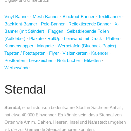
Digital- und Offsetdruck.
Vinyl-Banner
·
Mesh-Banner
·
Blockout-Banner
·
Textilbanner
·
Backlight-Banner
·
Pole-Banner
·
Reflektierende Banner
·
X-
Banner (mit Ständer)
·
Flaggen
·
Selbstklebende Folien
(Aufkleber)
·
Plakate
·
RollUp
·
Leinwand mit Druck
·
Platten
·
Kundenstopper
·
Magnete
·
Werbetafeln (Blueback-Papier)
·
Tapeten / Fototapeten
·
Flyer
·
Visitenkarten
·
Kalender
·
Postkarten
·
Lesezeichen
·
Notizbücher
·
Etiketten
·
Werbewände
Stendal
Stendal
, eine historisch bedeutsame Stadt in Sachsen-Anhalt,
hat etwa 40.000 Einwohner. Es könnte sein, dass Stendal von
Orten wie Arnim, Dahlen, Heeren, Insel und Nahrstedt umgeben
ist, die zur Gemeinde Stendal gehören könnten.