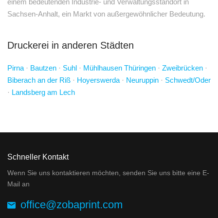
einem bedeutenden Industrie- und Verwaltungsstandort in
Sachsen-Anhalt, ein Markt von außergewöhnlicher Bedeutung.
Druckerei in anderen Städten
Pirna
·
Bautzen
·
Suhl
·
Mühlhausen Thüringen
·
Zweibrücken
·
Biberach an der Riß
·
Hoyerswerda
·
Neuruppin
·
Schwedt/Oder
·
Landsberg am Lech
Schneller Kontakt
Wenn Sie uns kontaktieren möchten, senden Sie uns bitte eine E-
Mail an
office@zobaprint.com