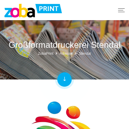
Großformatdruckerei Stendal
ZobaPrint
Adresse
Stendal