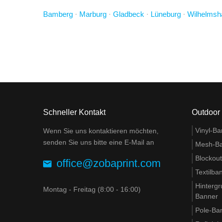
Bamberg
·
Marburg
·
Gladbeck
·
Lüneburg
·
Wilhelmsh
Schneller Kontakt
Outdoor
Vinyl-Ba
Wenn Sie uns kontaktieren möchten,
senden Sie uns bitte eine E-Mail an
Mesh-B
Blockou
office@zobaprint.com
Textilba
Hinterg
Montag - Freitag (8:00 - 16:00)
Banner
Pole-Ba