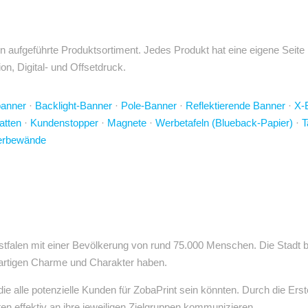
 aufgeführte Produktsortiment. Jedes Produkt hat eine eigene Seite 
n, Digital- und Offsetdruck.
banner
·
Backlight-Banner
·
Pole-Banner
·
Reflektierende Banner
·
X-
atten
·
Kundenstopper
·
Magnete
·
Werbetafeln (Blueback-Papier)
·
T
rbewände
stfalen mit einer Bevölkerung von rund 75.000 Menschen. Die Stadt b
igartigen Charme und Charakter haben.
die alle potenzielle Kunden für ZobaPrint sein könnten. Durch die E
n effektiv an ihre jeweiligen Zielgruppen kommunizieren.