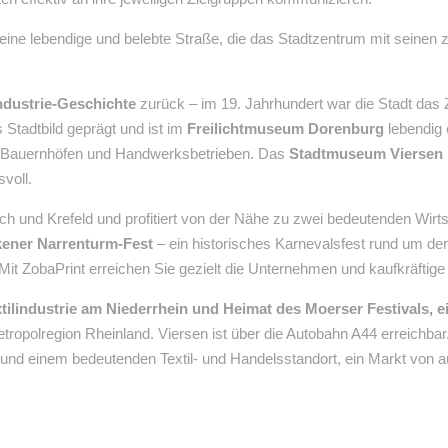
, eine lebendige und belebte Straße, die das Stadtzentrum mit seine
ndustrie-Geschichte
zurück – im 19. Jahrhundert war die Stadt das 
 Stadtbild geprägt und ist im
Freilichtmuseum Dorenburg
lebendig 
en Bauernhöfen und Handwerksbetrieben. Das
Stadtmuseum Viersen
voll.
und Krefeld und profitiert von der Nähe zu zwei bedeutenden Wirtsch
kener Narrenturm-Fest
– ein historisches Karnevalsfest rund um den
it ZobaPrint erreichen Sie gezielt die Unternehmen und kaufkräftige 
ilindustrie am Niederrhein und Heimat des Moerser Festivals, e
etropolregion Rheinland. Viersen ist über die Autobahn A44 erreichbar
 und einem bedeutenden Textil- und Handelsstandort, ein Markt von