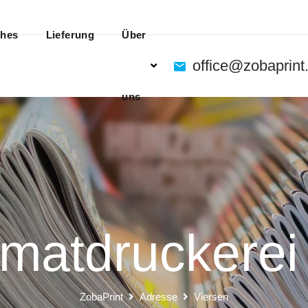
ches
Lieferung
Über
office@zobaprint
uns
matdruckerei
ZobaPrint
Adresse
Viersen