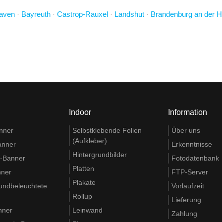
aven
·
Bayreuth
·
Castrop-Rauxel
·
Landshut
·
Brandenburg an der H
Indoor
Information
nner
Selbstklebende Folien
Über uns
(Aufkleber)
anner
Erkenntnisse
Hintergrundbilder
t-Banner
Fotodatenbank
Platten
nner
FTP-Server
Plakate
rundbeleuchtete
Vorlaufzeit
Rollup
Lieferung
nner
Leinwand
Zahlung