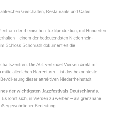
n zahlreichen Geschäften, Restaurants und Cafés
Zentrum der rheinischen Textilproduktion, mit Hunderten
erhalten – einem der bedeutendsten Niederrhein-
im Schloss Schönrath dokumentiert die
aftszentren. Die A61 verbindet Viersen direkt mit
 mittelalterlichen Narrenturm – ist das bekannteste
Bevölkerung dieser attraktiven Niederrheinstadt.
ines der wichtigsten Jazzfestivals Deutschlands
.
. Es lohnt sich, in Viersen zu werben – als grenznahe
 außergewöhnlicher Bedeutung.