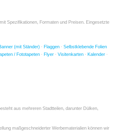
mit Spezifikationen, Formaten und Preisen. Eingesetzte
Banner (mit Ständer)
·
Flaggen
·
Selbstklebende Folien
apeten / Fototapeten
·
Flyer
·
Visitenkarten
·
Kalender
·
esteht aus mehreren Stadtteilen, darunter Dülken,
rstellung maßgeschneiderter Werbematerialien können wir