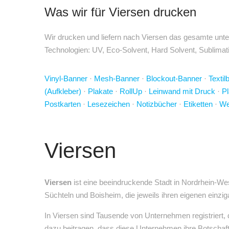
Was wir für Viersen drucken
Wir drucken und liefern nach Viersen das gesamte unten
Technologien: UV, Eco-Solvent, Hard Solvent, Sublimatio
Vinyl-Banner
·
Mesh-Banner
·
Blockout-Banner
·
Textil
(Aufkleber)
·
Plakate
·
RollUp
·
Leinwand mit Druck
·
Pl
Postkarten
·
Lesezeichen
·
Notizbücher
·
Etiketten
·
We
Viersen
Viersen
ist eine beeindruckende Stadt in Nordrhein-We
Süchteln und Boisheim, die jeweils ihren eigenen einz
In Viersen sind Tausende von Unternehmen registriert, 
dazu beitragen, dass diese Unternehmen ihre Botschafte