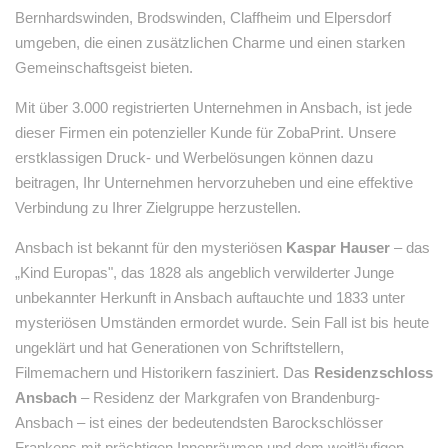
Bernhardswinden, Brodswinden, Claffheim und Elpersdorf
umgeben, die einen zusätzlichen Charme und einen starken
Gemeinschaftsgeist bieten.
Mit über 3.000 registrierten Unternehmen in Ansbach, ist jede
dieser Firmen ein potenzieller Kunde für ZobaPrint. Unsere
erstklassigen Druck- und Werbelösungen können dazu
beitragen, Ihr Unternehmen hervorzuheben und eine effektive
Verbindung zu Ihrer Zielgruppe herzustellen.
Ansbach ist bekannt für den mysteriösen
Kaspar Hauser
– das
„Kind Europas", das 1828 als angeblich verwilderter Junge
unbekannter Herkunft in Ansbach auftauchte und 1833 unter
mysteriösen Umständen ermordet wurde. Sein Fall ist bis heute
ungeklärt und hat Generationen von Schriftstellern,
Filmemachern und Historikern fasziniert. Das
Residenzschloss
Ansbach
– Residenz der Markgrafen von Brandenburg-
Ansbach – ist eines der bedeutendsten Barockschlösser
Frankens mit prächtigen Innenräumen und dem weitläufigen