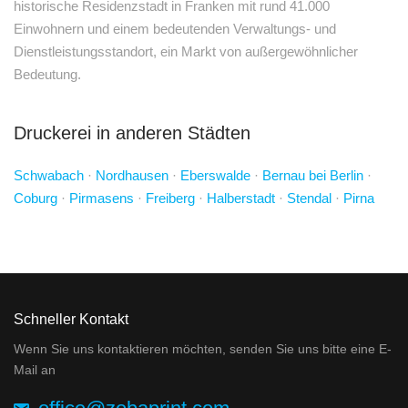
historische Residenzstadt in Franken mit rund 41.000
Einwohnern und einem bedeutenden Verwaltungs- und
Dienstleistungsstandort, ein Markt von außergewöhnlicher
Bedeutung.
Druckerei in anderen Städten
Schwabach
·
Nordhausen
·
Eberswalde
·
Bernau bei Berlin
·
Coburg
·
Pirmasens
·
Freiberg
·
Halberstadt
·
Stendal
·
Pirna
Schneller Kontakt
Wenn Sie uns kontaktieren möchten, senden Sie uns bitte eine E-
Mail an