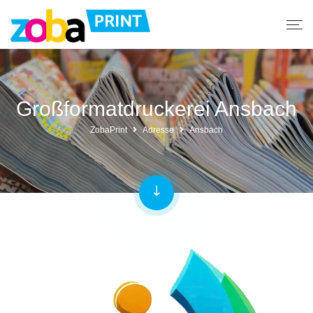
Großformatdruckerei Ansbach
ZobaPrint
Adresse
Ansbach