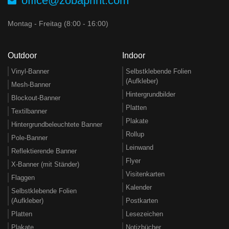
office@zobaprint.com
Montag - Freitag (8:00 - 16:00)
Outdoor
Indoor
Vinyl-Banner
Selbstklebende Folien
(Aufkleber)
Mesh-Banner
Hintergrundbilder
Blockout-Banner
Platten
Textilbanner
Plakate
Hintergrundbeleuchtete Banner
Rollup
Pole-Banner
Leinwand
Reflektierende Banner
Flyer
X-Banner (mit Ständer)
Visitenkarten
Flaggen
Kalender
Selbstklebende Folien
(Aufkleber)
Postkarten
Platten
Lesezeichen
Plakate
Notizbücher