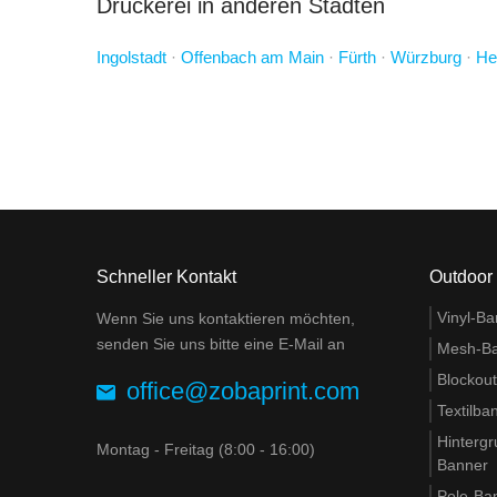
Druckerei in anderen Städten
Ingolstadt
·
Offenbach am Main
·
Fürth
·
Würzburg
·
He
Schneller Kontakt
Outdoor
Vinyl-Ba
Wenn Sie uns kontaktieren möchten,
senden Sie uns bitte eine E-Mail an
Mesh-B
Blockou
office@zobaprint.com
Textilba
Hinterg
Montag - Freitag (8:00 - 16:00)
Banner
Pole-Ba