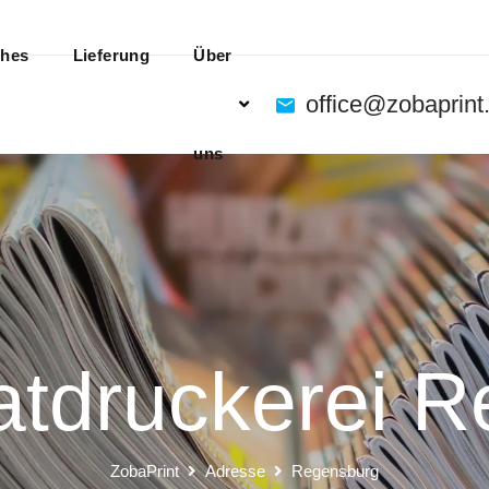
ches
Lieferung
Über
office@zobaprint
uns
tdruckerei 
ZobaPrint
Adresse
Regensburg