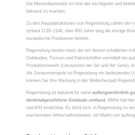
Die Maximilianstraße ist eine der wichtigsten und bele
bekannt zu machen.
Zu den Hauptattraktionen von Regensburg zählen der 
(erbaut 1135–1146, über 800 Jahre lang die einzige Br
europäische Postwesen betrieb.
Regensburg besitzt eines der am besten erhaltenen mit
Gebäuden, Türmen und Patrizierhöfen vermittelt ein auth
Produktionswerk (Limousinen der 3er und 4er Serie). In
Als Donaumetropole ist Regensburg ein bedeutender Um
können Sie Ihre Werbung in der Welterbestadt Regensbu
Regensburg ist bekannt für seine
außergewöhnlich gut
denkmalgeschützte Gebäude umfasst
. BMW hat hier
und A93 erreichbar. Es lohnt sich, in Regensburg zu w
wachsenden Wirtschaftsstandort, ein Markt von außer