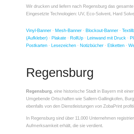
Wir drucken und liefern nach Regensburg das gesamte u
Eingesetzte Technologien: UV, Eco-Solvent, Hard Solven
Vinyl-Banner
·
Mesh-Banner
·
Blockout-Banner
·
Textil
(Aufkleber)
·
Plakate
·
RollUp
·
Leinwand mit Druck
·
Pl
Postkarten
·
Lesezeichen
·
Notizbücher
·
Etiketten
·
We
Regensburg
Regensburg
, eine historische Stadt in Bayern mit e
Umgebende Ortschaften wie Sallern-Gallingkofen, Burg
ebenfalls von den Dienstleistungen von ZobaPrint profiti
In Regensburg sind über 11.000 Unternehmen registrie
Aufmerksamkeit erhält, die sie verdient.