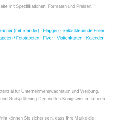
ite mit Spezifikationen, Formaten und Preisen.
Banner (mit Ständer)
·
Flaggen
·
Selbstklebende Folien
apeten / Fototapeten
·
Flyer
·
Visitenkarten
·
Kalender
·
s Potenzial für Unternehmenswachstum und Werbung.
rg und Großprüfening-Dechbetten-Königswiesen können
nt können Sie sicher sein, dass Ihre Marke die