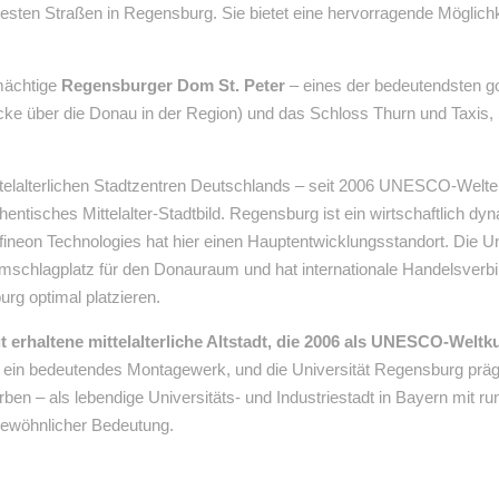
btesten Straßen in Regensburg. Sie bietet eine hervorragende Möglic
mächtige
Regensburger Dom St. Peter
– eines der bedeutendsten g
ücke über die Donau in der Region) und das Schloss Thurn und Taxis,
telalterlichen Stadtzentren Deutschlands – seit 2006 UNESCO-Welter
entisches Mittelalter-Stadtbild. Regensburg ist ein wirtschaftlich d
fineon Technologies hat hier einen Hauptentwicklungsstandort. Die U
schlagplatz für den Donauraum und hat internationale Handelsverb
rg optimal platzieren.
 erhaltene mittelalterliche Altstadt, die 2006 als UNESCO-Weltk
 ein bedeutendes Montagewerk, und die Universität Regensburg prägt
erben – als lebendige Universitäts- und Industriestadt in Bayern mi
gewöhnlicher Bedeutung.