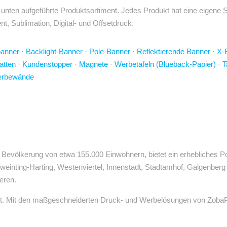
nten aufgeführte Produktsortiment. Jedes Produkt hat eine eigene Se
t, Sublimation, Digital- und Offsetdruck.
banner
·
Backlight-Banner
·
Pole-Banner
·
Reflektierende Banner
·
X-
atten
·
Kundenstopper
·
Magnete
·
Werbetafeln (Blueback-Papier)
·
T
rbewände
iner Bevölkerung von etwa 155.000 Einwohnern, bietet ein erhebliche
weinting-Harting, Westenviertel, Innenstadt, Stadtamhof, Galgenbe
eren.
rt. Mit den maßgeschneiderten Druck- und Werbelösungen von ZobaPri