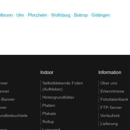
ilbronn
·
Ulm
·
Pforzheim
·
Wolfsburg
·
Bottrop
·
Göttingen
Indoor
Information
nner
Selbstklebende Folien
Über uns
(Aufkleber)
anner
Erkenntnisse
Hintergrundbilder
t-Banner
Fotodatenbank
Platten
nner
FTP-Server
Plakate
rundbeleuchtete
Vorlaufzeit
Rollup
Lieferung
nner
Leinwand