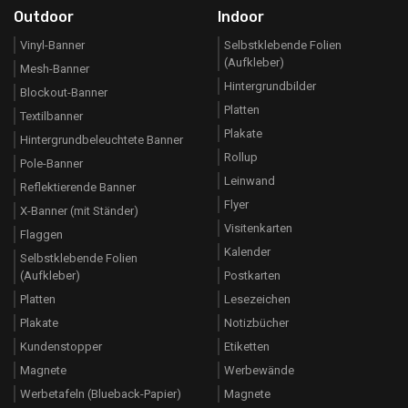
Outdoor
Indoor
Vinyl-Banner
Selbstklebende Folien
(Aufkleber)
Mesh-Banner
Hintergrundbilder
Blockout-Banner
Platten
Textilbanner
Plakate
Hintergrundbeleuchtete Banner
Rollup
Pole-Banner
Leinwand
Reflektierende Banner
Flyer
X-Banner (mit Ständer)
Visitenkarten
Flaggen
Kalender
Selbstklebende Folien
(Aufkleber)
Postkarten
Platten
Lesezeichen
Plakate
Notizbücher
Kundenstopper
Etiketten
Magnete
Werbewände
Werbetafeln (Blueback-Papier)
Magnete