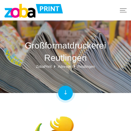
Großformatdruckerei
Reutlingen
ZobaPrint
Adresse
Reutlingen