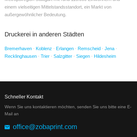
einem vielseitigen Mittelstandsstandort, ein Markt von
außergewöhnlicher Bedeutung.
Druckerei in anderen Städten
Bremerhaven
·
Koblenz
·
Erlangen
·
Remscheid
·
Jena
·
Recklinghausen
·
Trier
·
Salzgitter
·
Siegen
·
Hildesheim
Schneller Kontakt
Wenn Sie uns kontaktieren möchten, senden Sie uns bitte eine E-
Mail an
office@zobaprint.com