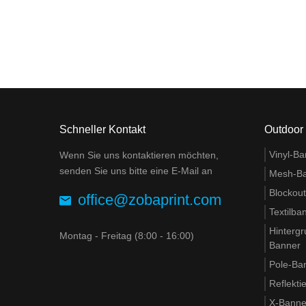
Schneller Kontakt
Outdoor
Vinyl-Ba
Wenn Sie uns kontaktieren möchten,
senden Sie uns bitte eine E-Mail an
Mesh-B
Blockou
office@zobaprint.com
Textilba
Hinterg
Montag - Freitag (8:00 - 16:00)
Banner
Pole-Ba
Reflekt
X-Banner