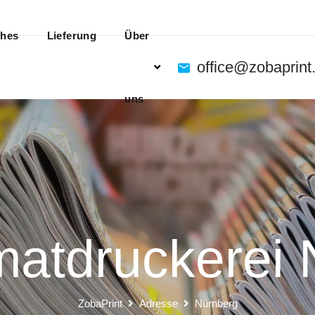
ches
Lieferung
Über
office@zobaprint
uns
matdruckerei 
ZobaPrint
Adresse
Nürnberg