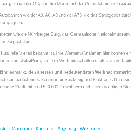
rnberg, ein idealer Ort, um Ihre Marke mit der Unterstützung von
Zoba
Autobahnen wie der A3, A6, A9 und der A73, die das Stadtgebiet du
bekampagnen.
digkeiten wie die Nürnberger Burg, das Germanische Nationalmuseum 
en zu gestalten.
und kulturelle Vielfalt bekannt ist. Ihre Werbemaßnahmen hier können 
uen Sie auf
ZobaPrint
, um Ihre Werbebotschaften effektiv zu verbreit
kindlesmarkt, den ältesten und bedeutendsten Weihnachtsmarkt d
eute ein bedeutendes Zentrum für Spielzeug und Elektronik. Nürnberg
yerische Stadt mit rund 520.000 Einwohnern und einem wichtigen Stand
ster
·
Mannheim
·
Karlsruhe
·
Augsburg
·
Wiesbaden