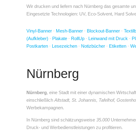
Wir drucken und liefern nach Nürnberg das gesamte unt
Eingesetzte Technologien: UV, Eco-Solvent, Hard Solven
Vinyl-Banner
·
Mesh-Banner
·
Blockout-Banner
·
Textil
(Aufkleber)
·
Plakate
·
RollUp
·
Leinwand mit Druck
·
Pl
Postkarten
·
Lesezeichen
·
Notizbücher
·
Etiketten
·
We
Nürnberg
Nürnberg
, eine Stadt mit einer dynamischen Wirtschaf
einschließlich
Altstadt, St. Johannis, Tafelhof, Gostenh
Werbekampagnen.
In Nürnberg sind schätzungsweise
35.000
Unternehmen 
Druck- und Werbedienstleistungen zu profitieren.