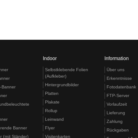
Indoor
Information
nner
Selbstklebende Folien
Über uns
(Aufkleber)
anner
Erkenntnisse
Hintergrundbilder
t-Banner
Fotodatenbank
Platten
nner
FTP-Server
Plakate
rundbeleuchtete
Vorlaufzeit
Rollup
Lieferung
nner
Leinwand
Zahlung
ierende Banner
Flyer
Rückgaben
 (mit Ständer)
Visitenkarten