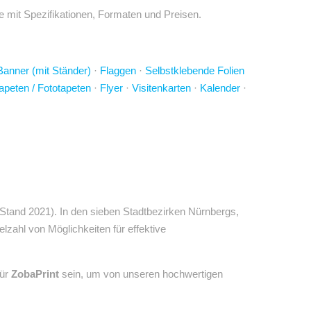
e mit Spezifikationen, Formaten und Preisen.
Banner (mit Ständer)
·
Flaggen
·
Selbstklebende Folien
apeten / Fototapeten
·
Flyer
·
Visitenkarten
·
Kalender
·
Stand 2021). In den sieben Stadtbezirken Nürnbergs,
ielzahl von Möglichkeiten für effektive
für
ZobaPrint
sein, um von unseren hochwertigen