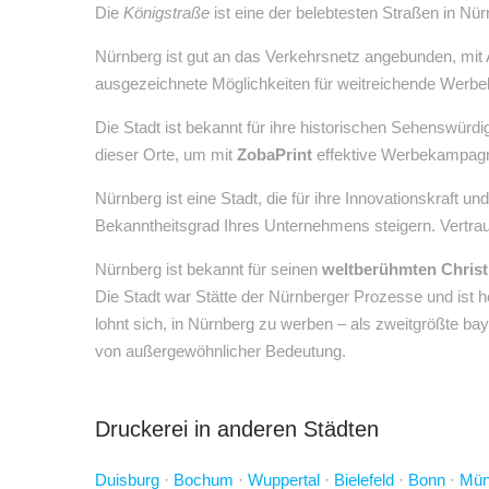
Die
Königstraße
ist eine der belebtesten Straßen in Nü
Nürnberg ist gut an das Verkehrsnetz angebunden, mit 
ausgezeichnete Möglichkeiten für weitreichende Wer
Die Stadt ist bekannt für ihre historischen Sehenswür
dieser Orte, um mit
ZobaPrint
effektive Werbekampagn
Nürnberg ist eine Stadt, die für ihre Innovationskraft 
Bekanntheitsgrad Ihres Unternehmens steigern. Vertra
Nürnberg ist bekannt für seinen
weltberühmten Christ
Die Stadt war Stätte der Nürnberger Prozesse und ist h
lohnt sich, in Nürnberg zu werben – als zweitgrößte ba
von außergewöhnlicher Bedeutung.
Druckerei in anderen Städten
Duisburg
·
Bochum
·
Wuppertal
·
Bielefeld
·
Bonn
·
Mün