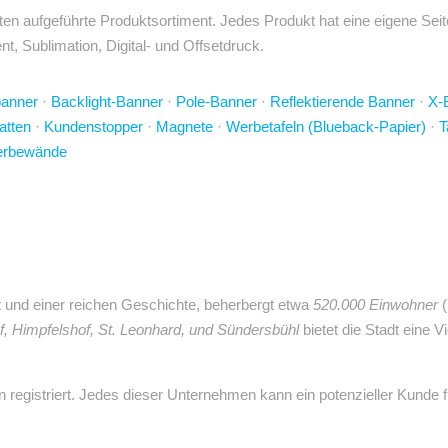
en aufgeführte Produktsortiment. Jedes Produkt hat eine eigene Seit
t, Sublimation, Digital- und Offsetdruck.
banner
·
Backlight-Banner
·
Pole-Banner
·
Reflektierende Banner
·
X-
atten
·
Kundenstopper
·
Magnete
·
Werbetafeln (Blueback-Papier)
·
T
rbewände
t und einer reichen Geschichte, beherbergt etwa
520.000 Einwohner
(
of, Himpfelshof, St. Leonhard, und Sündersbühl
bietet die Stadt eine V
registriert. Jedes dieser Unternehmen kann ein potenzieller Kunde 