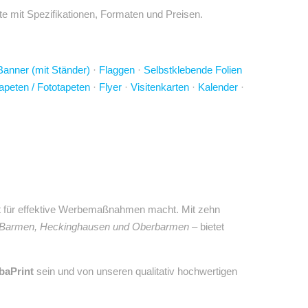
te mit Spezifikationen, Formaten und Preisen.
Banner (mit Ständer)
·
Flaggen
·
Selbstklebende Folien
apeten / Fototapeten
·
Flyer
·
Visitenkarten
·
Kalender
·
 Ort für effektive Werbemaßnahmen macht. Mit zehn
rf, Barmen, Heckinghausen und Oberbarmen
– bietet
baPrint
sein und von unseren qualitativ hochwertigen