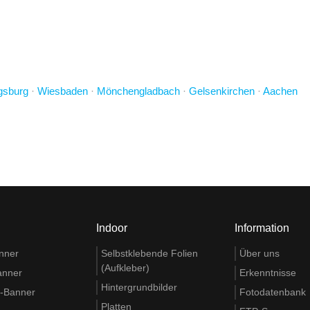
gsburg
·
Wiesbaden
·
Mönchengladbach
·
Gelsenkirchen
·
Aachen
Indoor
Information
nner
Selbstklebende Folien
Über uns
(Aufkleber)
anner
Erkenntnisse
Hintergrundbilder
t-Banner
Fotodatenbank
Platten