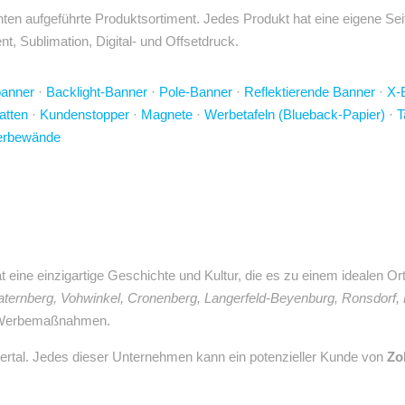
ten aufgeführte Produktsortiment. Jedes Produkt hat eine eigene Sei
t, Sublimation, Digital- und Offsetdruck.
banner
·
Backlight-Banner
·
Pole-Banner
·
Reflektierende Banner
·
X-
atten
·
Kundenstopper
·
Magnete
·
Werbetafeln (Blueback-Papier)
·
T
rbewände
at eine einzigartige Geschichte und Kultur, die es zu einem idealen
l-Katernberg, Vohwinkel, Cronenberg, Langerfeld-Beyenburg, Ronsdo
te Werbemaßnahmen.
tal. Jedes dieser Unternehmen kann ein potenzieller Kunde von
Zo