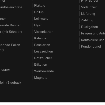
nner
FTP-Server
Plakate
rundbeleuchtete
Vorlaufzeit
Rollup
Lieferung
nner
Leinwand
Zahlung
ierende Banner
Flyer
Rückgaben
 (mit Ständer)
Visitenkarten
Fragen und Ant
Kalender
Kontaktiere uns
ebende Folien
Postkarten
Kundenpanel
er)
Lesezeichen
Notizbücher
Etiketten
topper
Werbewände
e
Magnete
feln (Blueback-