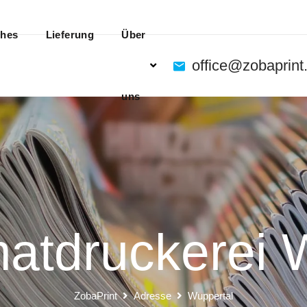
ches
Lieferung
Über
office@zobaprint
uns
atdruckerei 
ZobaPrint
Adresse
Wuppertal