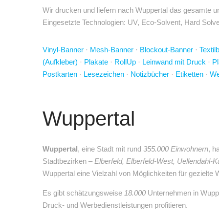
Wir drucken und liefern nach Wuppertal das gesamte un
Eingesetzte Technologien: UV, Eco-Solvent, Hard Solven
Vinyl-Banner
·
Mesh-Banner
·
Blockout-Banner
·
Textil
(Aufkleber)
·
Plakate
·
RollUp
·
Leinwand mit Druck
·
Pl
Postkarten
·
Lesezeichen
·
Notizbücher
·
Etiketten
·
We
Wuppertal
Wuppertal
, eine Stadt mit rund
355.000 Einwohnern
, h
Stadtbezirken –
Elberfeld, Elberfeld-West, Uellendah
Wuppertal eine Vielzahl von Möglichkeiten für geziel
Es gibt schätzungsweise
18.000
Unternehmen in Wupper
Druck- und Werbedienstleistungen profitieren.