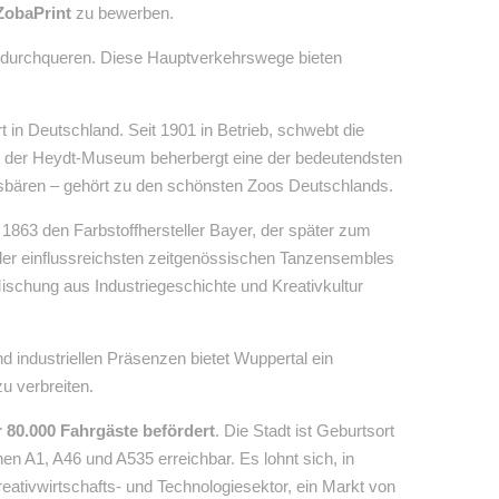
ZobaPrint
zu bewerben.
et durchqueren. Diese Hauptverkehrswege bieten
t in Deutschland. Seit 1901 in Betrieb, schwebt die
on der Heydt-Museum beherbergt eine der bedeutendsten
sbären – gehört zu den schönsten Zoos Deutschlands.
1863 den Farbstoffhersteller Bayer, der später zum
 der einflussreichsten zeitgenössischen Tanzensembles
ischung aus Industriegeschichte und Kreativkultur
d industriellen Präsenzen bietet Wuppertal ein
u verbreiten.
 80.000 Fahrgäste befördert
. Die Stadt ist Geburtsort
n A1, A46 und A535 erreichbar. Es lohnt sich, in
ativwirtschafts- und Technologiesektor, ein Markt von