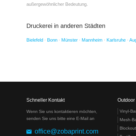
außergewöhnlicher Bedeutung.
Druckerei in anderen Städten
Bielefeld
·
Bonn
·
Münster
·
Mannheim
·
Karlsruhe
·
Au
Schneller Kontakt
Outdoor
Vinyl-Ba
Wenn Sie uns kontaktieren möchten,
senden Sie uns bitte eine E-Mail an
Mesh-B
Blockou
office@zobaprint.com