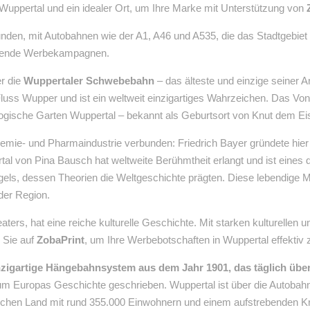
 Wuppertal und ein idealer Ort, um Ihre Marke mit Unterstützung von
unden, mit Autobahnen wie der A1, A46 und A535, die das Stadtgebi
ichende Werbekampagnen.
er die
Wuppertaler Schwebebahn
– das älteste und einzige seiner Ar
Fluss Wupper und ist ein weltweit einzigartiges Wahrzeichen. Das V
gische Garten Wuppertal – bekannt als Geburtsort von Knut dem Ei
emie- und Pharmaindustrie verbunden: Friedrich Bayer gründete hier 
l von Pina Bausch hat weltweite Berühmtheit erlangt und ist eines
gels, dessen Theorien die Weltgeschichte prägten. Diese lebendige M
der Region.
rs, hat eine reiche kulturelle Geschichte. Mit starken kulturellen un
n Sie auf
ZobaPrint
, um Ihre Werbebotschaften in Wuppertal effektiv z
igartige Hängebahnsystem aus dem Jahr 1901, das täglich über
rum Europas Geschichte geschrieben. Wuppertal ist über die Autobahne
schen Land mit rund 355.000 Einwohnern und einem aufstrebenden Kre