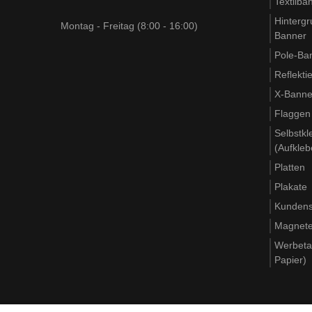
Textilba
Hinterg
Montag - Freitag (8:00 - 16:00)
Banner
Pole-Ba
Reflekt
X-Banner
Flaggen
Selbstkl
(Aufkleb
Platten
Plakate
Kundens
Magnet
Werbeta
Papier)