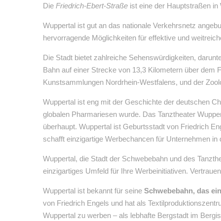
Die
Friedrich-Ebert-Straße
ist eine der Hauptstraßen in
Wuppertal ist gut an das nationale Verkehrsnetz angeb
hervorragende Möglichkeiten für effektive und weitre
Die Stadt bietet zahlreiche Sehenswürdigkeiten, darunt
Bahn auf einer Strecke von 13,3 Kilometern über dem 
Kunstsammlungen Nordrhein-Westfalens, und der Zoolo
Wuppertal ist eng mit der Geschichte der deutschen Ch
globalen Pharmariesen wurde. Das Tanztheater Wupperta
überhaupt. Wuppertal ist Geburtsstadt von Friedrich En
schafft einzigartige Werbechancen für Unternehmen in 
Wuppertal, die Stadt der Schwebebahn und des Tanztheate
einzigartiges Umfeld für Ihre Werbeinitiativen. Vertraue
Wuppertal ist bekannt für seine
Schwebebahn, das einz
von Friedrich Engels und hat als Textilproduktionszent
Wuppertal zu werben – als lebhafte Bergstadt im Bergi