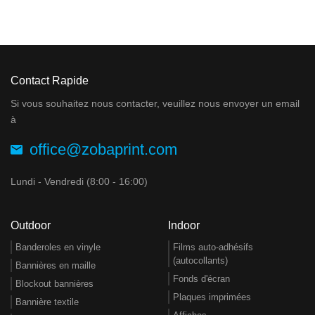
Contact Rapide
Si vous souhaitez nous contacter, veuillez nous envoyer un email
à
office@zobaprint.com
Lundi - Vendredi (8:00 - 16:00)
Outdoor
Indoor
Banderoles en vinyle
Films auto-adhésifs
(autocollants)
Bannières en maille
Fonds d'écran
Blockout bannières
Plaques imprimées
Bannière textile