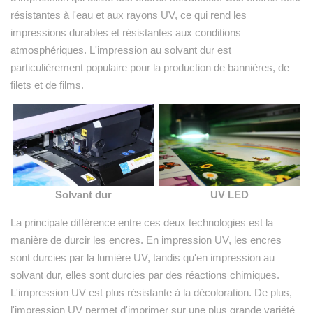
résistantes à l'eau et aux rayons UV, ce qui rend les
impressions durables et résistantes aux conditions
atmosphériques. L'impression au solvant dur est
particulièrement populaire pour la production de bannières, de
filets et de films.
Solvant dur
UV LED
La principale différence entre ces deux technologies est la
manière de durcir les encres. En impression UV, les encres
sont durcies par la lumière UV, tandis qu'en impression au
solvant dur, elles sont durcies par des réactions chimiques.
L'impression UV est plus résistante à la décoloration. De plus,
l'impression UV permet d'imprimer sur une plus grande variété