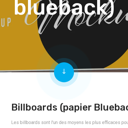
blueback)
Billboards (papier Blueba
Les billboards sont l'un des moyens les plus efficaces pour a