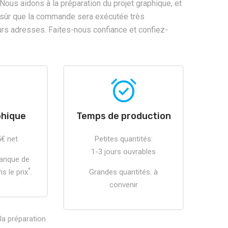
Nous aidons à la préparation du projet graphique, et
e sûr que la commande sera exécutée très
rs adresses. Faites-nous confiance et confiez-
h
alarm_on
phique
Temps de production
5€ net
Petites quantités:
1-3 jours ouvrables
banque de
*
s le prix
.
Grandes quantités: à
convenir
la préparation