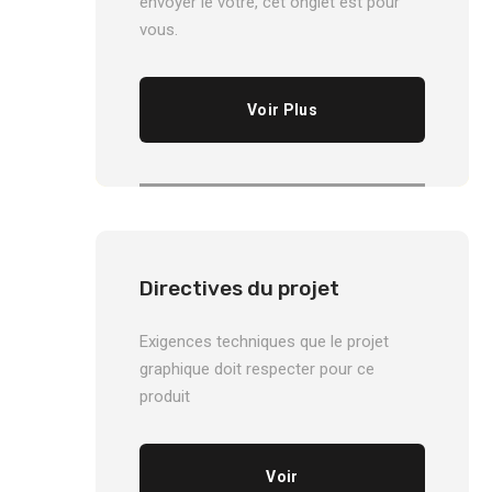
envoyer le vôtre, cet onglet est pour
vous.
Voir Plus
Directives du projet
Exigences techniques que le projet
graphique doit respecter pour ce
produit
Voir