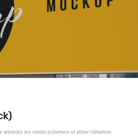
ck)
tteindre les clients potentiels et attirer l'attention