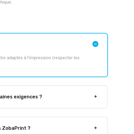
phique.
?
tre adaptés à l'impression (respecter les
taines exigences ?
s ZobaPrint ?