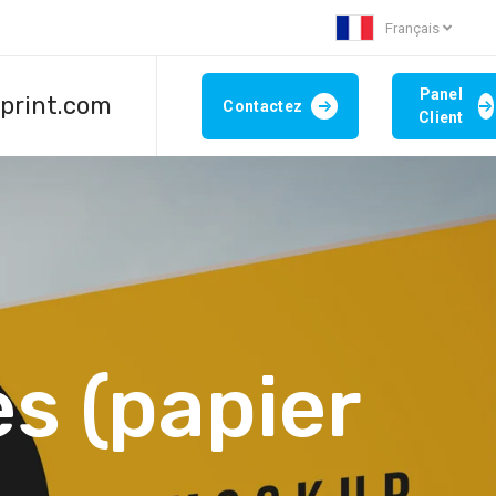
Français
Panel
aprint.com
Contactez
Client
s (papier