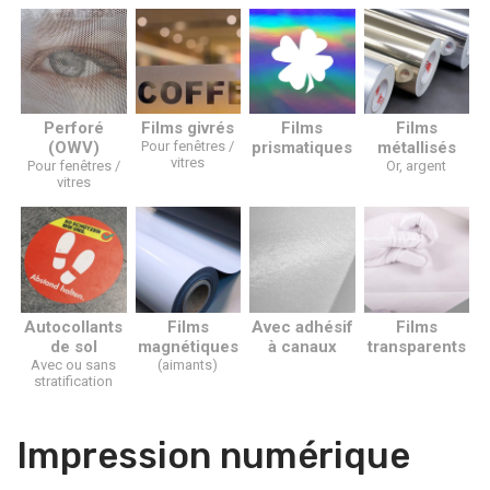
Perforé
Films givrés
Films
Films
(OWV)
Pour fenêtres /
prismatiques
métallisés
vitres
Pour fenêtres /
Or, argent
vitres
Autocollants
Films
Avec adhésif
Films
de sol
magnétiques
à canaux
transparents
Avec ou sans
(aimants)
stratification
Impression numérique