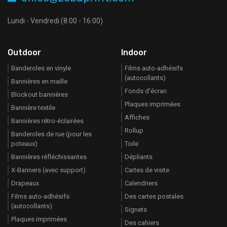
Lundi - Vendredi (8:00 - 16:00)
Outdoor
Indoor
Banderoles en vinyle
Films auto-adhésifs
(autocollants)
Bannières en maille
Fonds d'écran
Blockout bannières
Plaques imprimées
Bannière textile
Affiches
Bannières rétro-éclairées
Rollup
Banderoles de rue (pour les
poteaux)
Toile
Bannières réfléchissantes
Dépliants
X-Banners (avec support)
Cartes de visite
Drapeaux
Calendriers
Films auto-adhésifs
Des cartes postales
(autocollants)
Signets
Plaques imprimées
Des cahiers