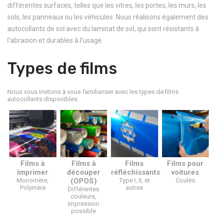
différentes surfaces, telles que les vitres, les portes, les murs, les
sols, les panneaux ou les véhicules. Nous réalisons également des
autocollants de sol avec du laminat de sol, qui sont résistants à
l'abrasion et durables à l'usage.
Types de films
Nous vous invitons à vous familiariser avec les types de films
autocollants disponibles.
Films à
Films à
Films
Films pour
imprimer
découper
réfléchissants
voitures
Monomère,
(OPOS)
Type I, II, et
Coulés
Polymère
autres
Différentes
couleurs,
impression
possible