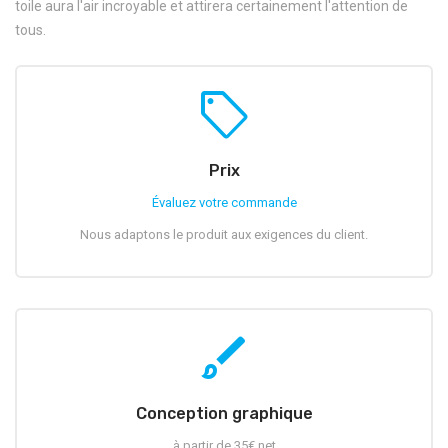
toile aura l'air incroyable et attirera certainement l'attention de
tous.
sell
Prix
Évaluez votre commande
Nous adaptons le produit aux exigences du client.
brush
Conception graphique
à partir de 35€ net