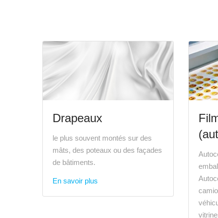
Drapeaux
Fil
(au
le plus souvent montés sur des
mâts, des poteaux ou des façades
Autoco
de bâtiments.
emball
Autoco
En savoir plus
camio
véhicu
vitrin