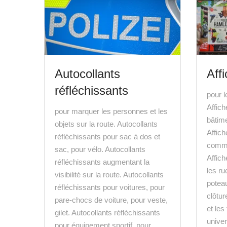
Autocollants
Aff
réfléchissants
pour l
Affic
pour marquer les personnes et les
bâtime
objets sur la route. Autocollants
Affich
réfléchissants pour sac à dos et
comme
sac, pour vélo. Autocollants
Affic
réfléchissants augmentant la
les ru
visibilité sur la route. Autocollants
poteau
réfléchissants pour voitures, pour
clôtur
pare-chocs de voiture, pour veste,
et les
gilet. Autocollants réfléchissants
univer
pour équipement sportif, pour