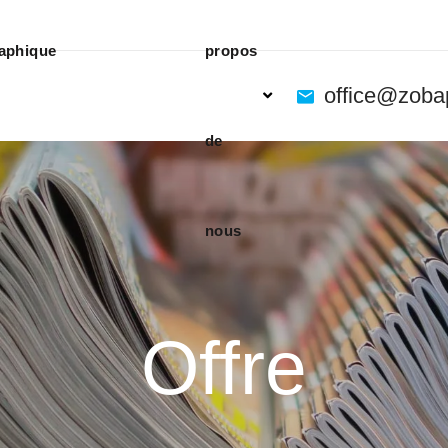
aphique
propos
office@zoba
de
nous
Offre