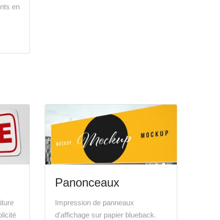
nts en
Panonceaux
iture
Impression de panneaux
licité
d'affichage sur papier blueback.