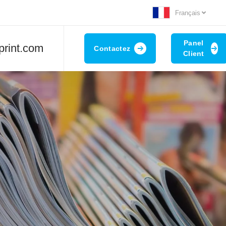
Français
Panel
print.com
Contactez
Client