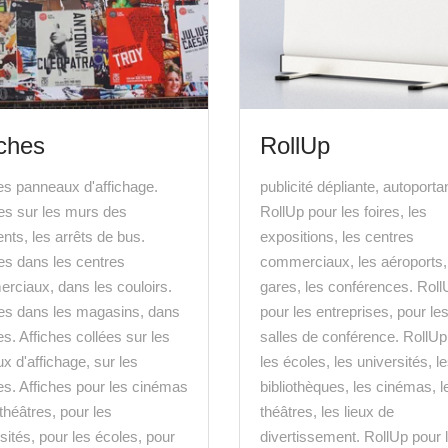
iches
RollUp
es panneaux d'affichage.
publicité dépliante, autoporta
hes sur les murs des
RollUp pour les foires, les
nts, les arrêts de bus.
expositions, les centres
es dans les centres
commerciaux, les aéroports,
rciaux, dans les couloirs.
gares, les conférences. Roll
hes dans les magasins, dans
pour les entreprises, pour le
es. Affiches collées sur les
salles de conférence. RollUp
x d'affichage, sur les
les écoles, les universités, l
es. Affiches pour les cinémas
bibliothèques, les cinémas, l
 théâtres, pour les
théâtres, les lieux de
sités, pour les écoles, pour
divertissement. RollUp pour 