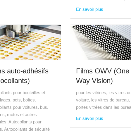
En savoir plus
ms auto-adhésifs
Films OWV (One
tocollants)
Way Vision)
llants pour bouteilles et
pour les vitrines, les vitres d
ages, pots, boîtes.
voiture, les vitres de bureau,
llants pour voitures, bus,
portes vitrées dans les bure
ns, motos et autres
En savoir plus
les. Autocollants pour
es. Autocollants de sécurité