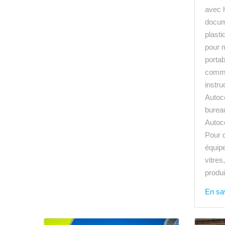
avec 
docume
plasti
pour 
portab
comme
instruc
Autoco
burea
Autoco
Pour 
équip
vitres
produi
En sav