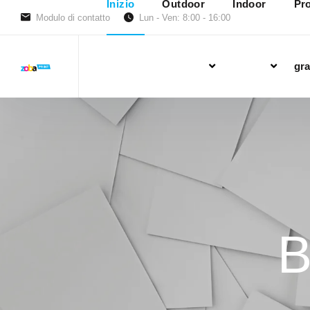
Inizio
Outdoor
Indoor
Pro
Modulo di contatto
Lun - Ven: 8:00 - 16:00
gra
B