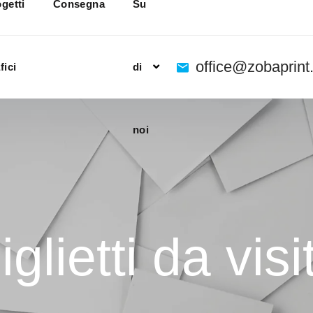
getti
Consegna
Su
office@zobaprin
fici
di
noi
iglietti da visi