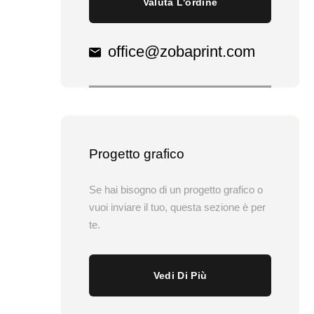
Valuta L'ordine
office@zobaprint.com
Progetto grafico
Se hai bisogno di un progetto grafico o
vuoi inviare il tuo, questa sezione è per
te.
Vedi Di Più