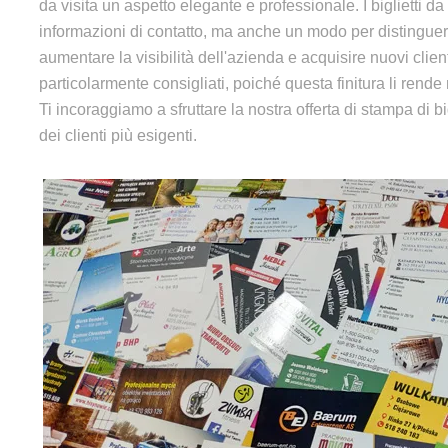
da visita un aspetto elegante e professionale. I biglietti 
informazioni di contatto, ma anche un modo per distinguer
aumentare la visibilità dell'azienda e acquisire nuovi clienti
particolarmente consigliati, poiché questa finitura li rende 
Ti incoraggiamo a sfruttare la nostra offerta di stampa di bi
dei clienti più esigenti.