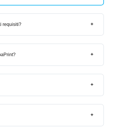
 requisiti?
baPrint?