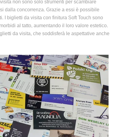
da visita non sono solo strumenti per scambiare
si dalla concorrenza. Grazie a essi è possibile
. I biglietti da visita con finitura Soft Touch sono
morbidi al tatto, aumentando il loro valore estetico.
glietti da visita, che soddisferà le aspettative anche