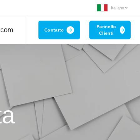
Italiano
Pannello
t.com
Contatto
Clienti
ta