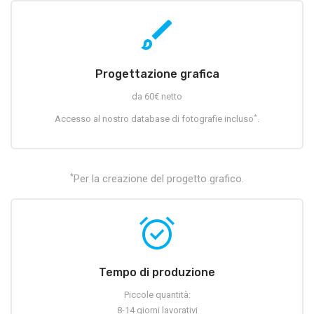
brush
Progettazione grafica
da 60€ netto
*
Accesso al nostro database di fotografie incluso
.
*
Per la creazione del progetto grafico.
alarm_on
Tempo di produzione
Piccole quantità:
8-14 giorni lavorativi