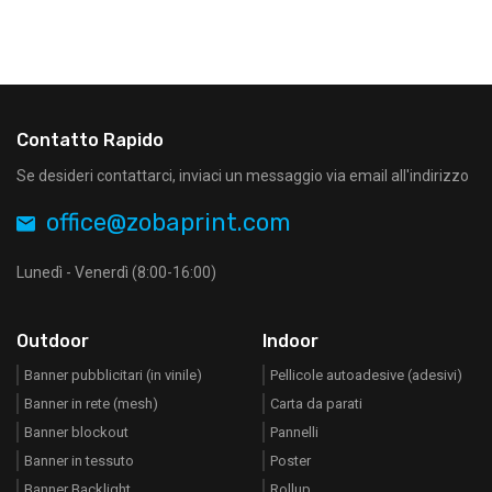
Contatto Rapido
Se desideri contattarci, inviaci un messaggio via email all'indirizzo
office@zobaprint.com
Lunedì - Venerdì (8:00-16:00)
Outdoor
Indoor
Banner pubblicitari (in vinile)
Pellicole autoadesive (adesivi)
Banner in rete (mesh)
Carta da parati
Banner blockout
Pannelli
Banner in tessuto
Poster
Banner Backlight
Rollup