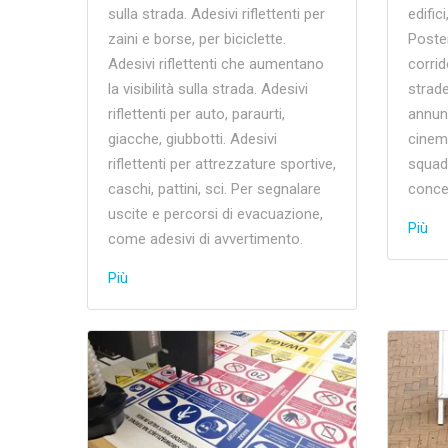
sulla strada. Adesivi riflettenti per
edific
zaini e borse, per biciclette.
Poster
Adesivi riflettenti che aumentano
corrid
la visibilità sulla strada. Adesivi
strade
riflettenti per auto, paraurti,
annunc
giacche, giubbotti. Adesivi
cinema
riflettenti per attrezzature sportive,
squadr
caschi, pattini, sci. Per segnalare
concer
uscite e percorsi di evacuazione,
Più
come adesivi di avvertimento.
Più