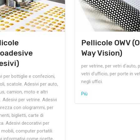
licole
Pellicole OWV (
oadesive
Way Vision)
esivi)
per vetrine, per vetri d'auto, 
vetri d'ufficio, per porte in ve
i per bottiglie e confezioni,
negli uffici.
oli, scatole. Adesivi per auto,
s, camion, moto e altri
Più
i. Adesivi per vetrine. Adesivi
curezza con ologrammi, per
nti, biglietti, carte di
ca. Adesivi decorativi per
, mobili, computer portatili.
i informativi come ricette,