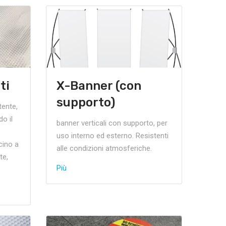
ti
X-Banner (con
supporto)
tente,
do il
banner verticali con supporto, per
uso interno ed esterno. Resistenti
cino a
alle condizioni atmosferiche.
te,
Più