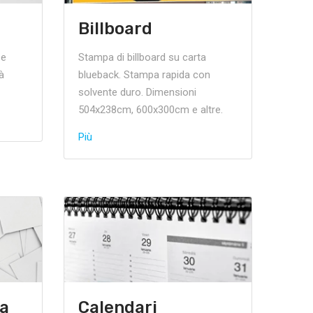
Billboard
 e
Stampa di billboard su carta
tà
blueback. Stampa rapida con
solvente duro. Dimensioni
504x238cm, 600x300cm e altre.
Più
ta
Calendari