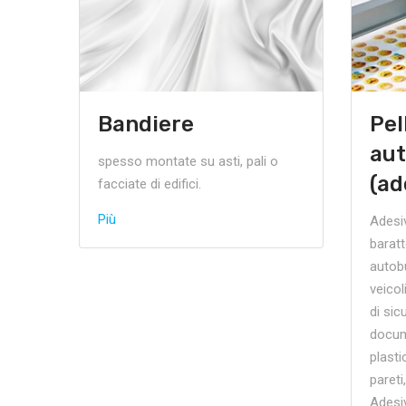
Bandiere
Pel
aut
spesso montate su asti, pali o
(ad
facciate di edifici.
Più
Adesiv
baratt
autobu
veicol
di si
docume
plasti
pareti
Adesiv