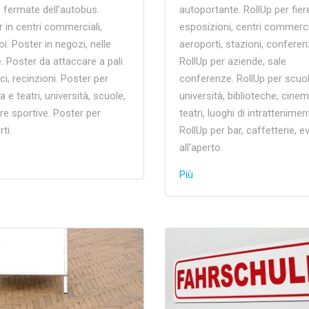
i, fermate dell'autobus.
autoportante. RollUp per fier
 in centri commerciali,
esposizioni, centri commercia
oi. Poster in negozi, nelle
aeroporti, stazioni, conferen
. Poster da attaccare a pali
RollUp per aziende, sale
i, recinzioni. Poster per
conferenze. RollUp per scuol
 e teatri, università, scuole,
università, biblioteche, cinem
e sportive. Poster per
teatri, luoghi di intrattenimen
ti.
RollUp per bar, caffetterie, e
all'aperto.
Più