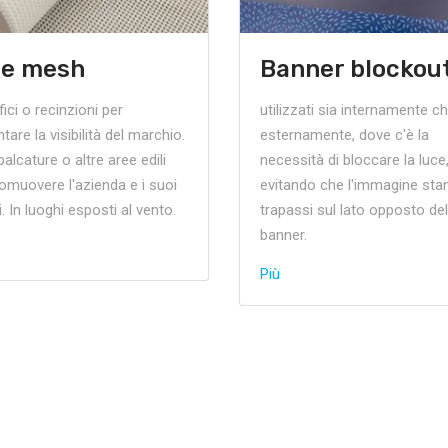
te mesh
Banner blockou
fici o recinzioni per
utilizzati sia internamente c
are la visibilità del marchio.
esternamente, dove c'è la
alcature o altre aree edili
necessità di bloccare la luce
omuovere l'azienda e i suoi
evitando che l'immagine st
i. In luoghi esposti al vento.
trapassi sul lato opposto del
banner.
Più