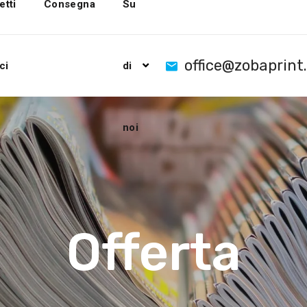
etti
Consegna
Su
office@zobaprint
ci
di
noi
Offerta