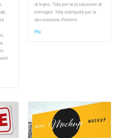
e,
di legno. Tela per la produzione di
li,
immagini. Tela stampata per la
ze.
decorazione d'interni.
Più
e,
a,
to.
venti