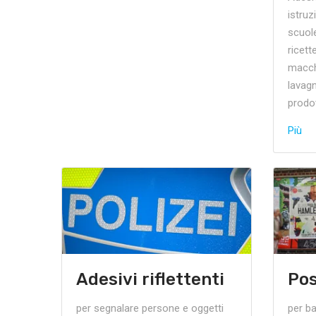
istruz
scuole
ricett
macchi
lavagn
prodot
Più
Adesivi riflettenti
Pos
per segnalare persone e oggetti
per ba