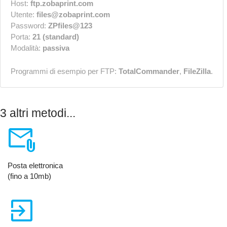
Host:
ftp.zobaprint.com
Utente:
files@zobaprint.com
Password:
ZPfiles@123
Porta:
21 (standard)
Modalità:
passiva
Programmi di esempio per FTP:
TotalCommander
,
FileZilla
.
3 altri metodi...
attach_email
Posta elettronica
(fino a 10mb)
exit_to_app