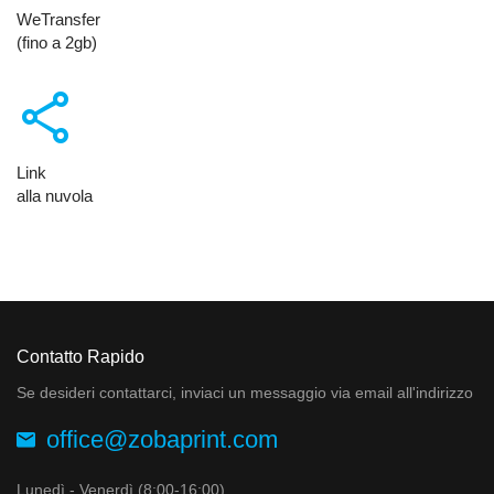
WeTransfer
(fino a 2gb)
share
Link
alla nuvola
Contatto Rapido
Se desideri contattarci, inviaci un messaggio via email all'indirizzo
office@zobaprint.com
Lunedì - Venerdì (8:00-16:00)