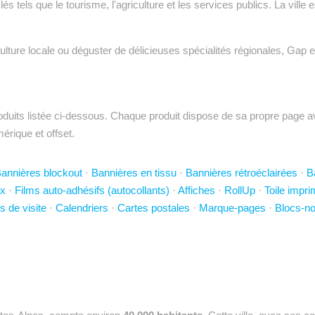
s tels que le tourisme, l'agriculture et les services publics. La ville
lture locale ou déguster de délicieuses spécialités régionales, Gap es
uits listée ci-dessous. Chaque produit dispose de sa propre page ave
mérique et offset.
annières blockout
·
Bannières en tissu
·
Bannières rétroéclairées
·
B
x
·
Films auto-adhésifs (autocollants)
·
Affiches
·
RollUp
·
Toile impr
s de visite
·
Calendriers
·
Cartes postales
·
Marque-pages
·
Blocs-no