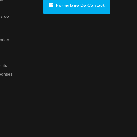
Formulaire De Contact
s de
ation
uits
éponses