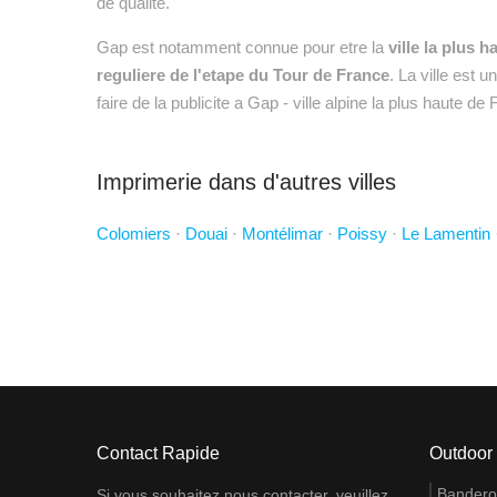
de qualité.
Gap est notamment connue pour etre la
ville la plus 
reguliere de l'etape du Tour de France
. La ville est 
faire de la publicite a Gap - ville alpine la plus haute
Imprimerie dans d'autres villes
Colomiers
·
Douai
·
Montélimar
·
Poissy
·
Le Lamentin
Contact Rapide
Outdoor
Banderol
Si vous souhaitez nous contacter, veuillez