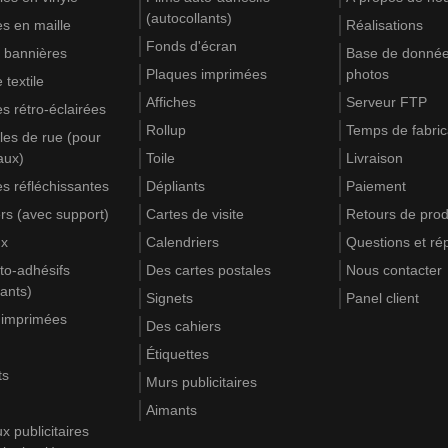
(autocollants)
s en maille
Réalisations
Fonds d'écran
 bannières
Base de donnée
Plaques imprimées
photos
 textile
Affiches
Serveur FTP
s rétro-éclairées
Rollup
Temps de fabric
es de rue (pour
aux)
Toile
Livraison
s réfléchissantes
Dépliants
Paiement
rs (avec support)
Cartes de visite
Retours de prod
ux
Calendriers
Questions et r
to-adhésifs
Des cartes postales
Nous contacter
lants)
Signets
Panel client
 imprimées
Des cahiers
Étiquettes
ts
Murs publicitaires
Aimants
 publicitaires