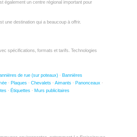
 est également un centre régional important pour
t une destination qui a beaucoup à offrir.
c spécifications, formats et tarifs. Technologies
annières de rue (sur poteaux)
·
Bannières
imée
·
Plaques
·
Chevalets
·
Aimants
·
Panonceaux
·
tes
·
Étiquettes
·
Murs publicitaires