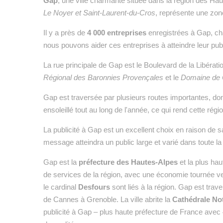
Gap
, une ville charmante située dans la région des H
Le Noyer et Saint-Laurent-du-Cros
, représente une zon
Il y a près de
4 000 entreprises
enregistrées à Gap, cha
nous pouvons aider ces entreprises à atteindre leur publ
La rue principale de Gap est le Boulevard de la Libératio
Régional des Baronnies Provençales
et le
Domaine de
Gap est traversée par plusieurs routes importantes, dont
ensoleillé tout au long de l'année, ce qui rend cette régi
La publicité à Gap est un excellent choix en raison de 
message atteindra un public large et varié dans toute la
Gap est la
préfecture des Hautes-Alpes
et la plus ha
de services de la région, avec une économie tournée ve
le cardinal
Desfours
sont liés à la région. Gap est trav
de Cannes à Grenoble. La ville abrite la
Cathédrale No
publicité à Gap – plus haute préfecture de France avec