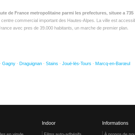
haute de France metropolitaine parmi les prefectures, situee a 735
un centre commercial important des Hautes-Alpes. La ville est accessib
 de France avec pres de 39.000 habitants, un marche de premier plan.
·
Gagny
·
Draguignan
·
Stains
·
Joué-lès-Tours
·
Marcq-en-Barœul
Indoor
Informations
es en vinyle
Films auto-adhésifs
À propos de no