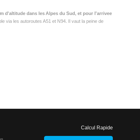
 m d'altitude dans les Alpes du Sud, et pour l'arrivee
le via les autoroutes A51 et N94. Il vaut la peine de
Calcul Rapide
us