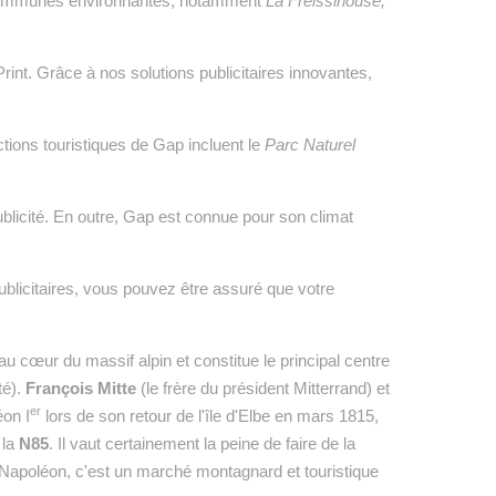
s communes environnantes, notamment
La Freissinouse,
int. Grâce à nos solutions publicitaires innovantes,
actions touristiques de Gap incluent le
Parc Naturel
publicité. En outre, Gap est connue pour son climat
ublicitaires, vous pouvez être assuré que votre
t au cœur du massif alpin et constitue le principal centre
té).
François Mitte
(le frère du président Mitterrand) et
er
on I
lors de son retour de l'île d'Elbe en mars 1815,
 la
N85
. Il vaut certainement la peine de faire de la
 Napoléon, c'est un marché montagnard et touristique