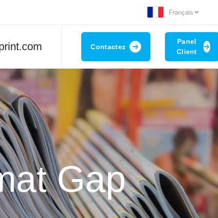
Français
Panel
print.com
Contactez
Client
rmat Gap