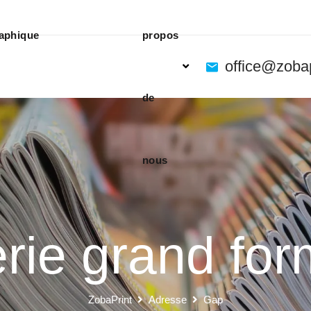
aphique
propos
office@zoba
de
nous
rie grand fo
ZobaPrint
Adresse
Gap