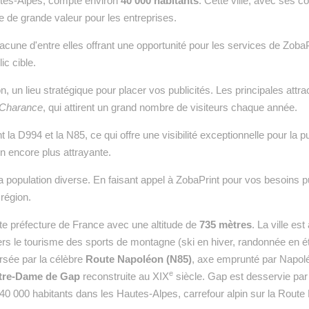
autes-Alpes, compte environ
40 000 habitants
. Cette ville, avec se
e de grande valeur pour les entreprises.
cune d'entre elles offrant une opportunité pour les services de ZobaPr
ic cible.
n, un lieu stratégique pour placer vos publicités. Les principales attr
 Charance
, qui attirent un grand nombre de visiteurs chaque année.
 la D994 et la N85, ce qui offre une visibilité exceptionnelle pour la 
on encore plus attrayante.
sa population diverse. En faisant appel à ZobaPrint pour vos besoins p
 région.
ute préfecture de France avec une altitude de
735 mètres
. La ville es
rs le tourisme des sports de montagne (ski en hiver, randonnée en é
ersée par la célèbre
Route Napoléon (N85)
, axe emprunté par Napolé
e
tre-Dame de Gap
reconstruite au XIX
siècle. Gap est desservie par
 40 000 habitants dans les Hautes-Alpes, carrefour alpin sur la Route