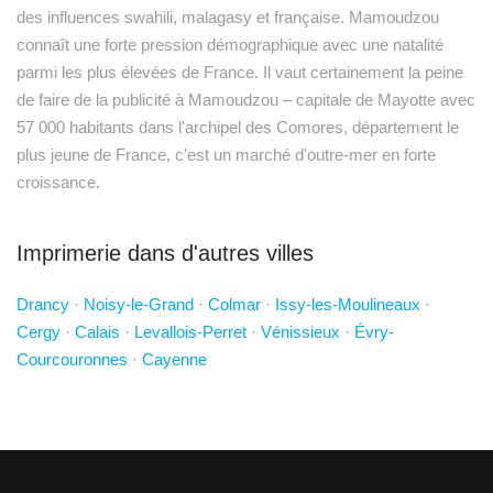
des influences swahili, malagasy et française. Mamoudzou
connaît une forte pression démographique avec une natalité
parmi les plus élevées de France. Il vaut certainement la peine
de faire de la publicité à Mamoudzou – capitale de Mayotte avec
57 000 habitants dans l'archipel des Comores, département le
plus jeune de France, c'est un marché d'outre-mer en forte
croissance.
Imprimerie dans d'autres villes
Drancy
·
Noisy-le-Grand
·
Colmar
·
Issy-les-Moulineaux
·
Cergy
·
Calais
·
Levallois-Perret
·
Vénissieux
·
Évry-
Courcouronnes
·
Cayenne