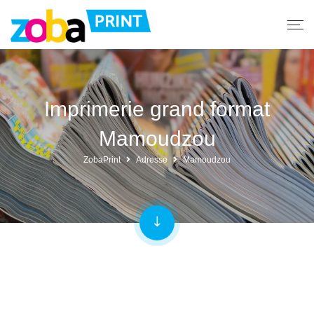
Imprimerie grand format
Mamoudzou
ZobaPrint
Adresse
Mamoudzou