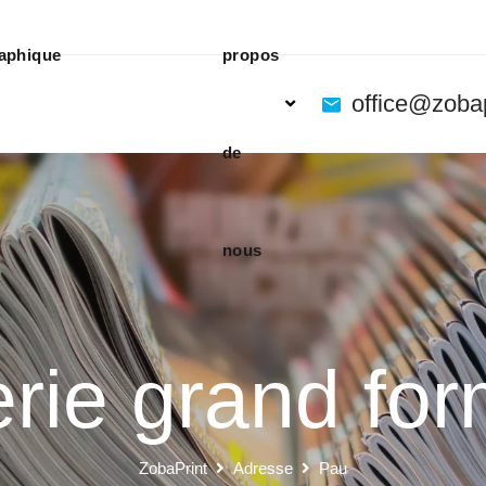
aphique
propos
office@zoba
de
nous
rie grand fo
ZobaPrint
Adresse
Pau