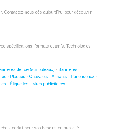
.
r. Contactez-nous dès aujourd'hui pour découvrir
 spécifications, formats et tarifs. Technologies
annières de rue (sur poteaux)
·
Bannières
imée
·
Plaques
·
Chevalets
·
Aimants
·
Panonceaux
·
tes
·
Étiquettes
·
Murs publicitaires
 choix parfait pour vos besoins en publicité.