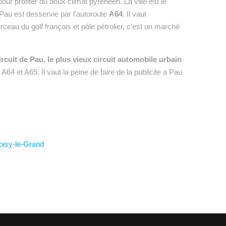
ur profiter du doux climat pyrénéen. La ville est le
 Pau est desservie par l'autoroute
A64
. Il vaut
rceau du golf français et pôle pétrolier, c'est un marché
ircuit de Pau, le plus vieux circuit automobile urbain
A64 et A65. Il vaut la peine de faire de la publicite a Pau
oisy-le-Grand