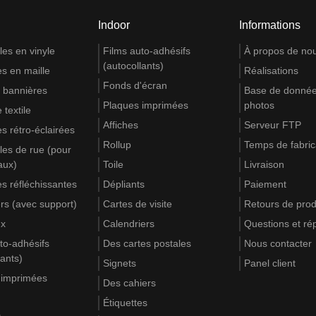
Indoor
Informations
es en vinyle
Films auto-adhésifs
À propos de no
(autocollants)
s en maille
Réalisations
Fonds d'écran
 bannières
Base de donnée
Plaques imprimées
photos
 textile
Affiches
Serveur FTP
s rétro-éclairées
Rollup
Temps de fabric
es de rue (pour
aux)
Toile
Livraison
s réfléchissantes
Dépliants
Paiement
rs (avec support)
Cartes de visite
Retours de prod
ux
Calendriers
Questions et r
to-adhésifs
Des cartes postales
Nous contacter
lants)
Signets
Panel client
 imprimées
Des cahiers
Étiquettes