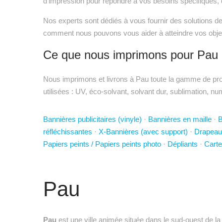
d'impression pour répondre à vos besoins spécifiques, 
Nos experts sont dédiés à vous fournir des solutions d
comment nous pouvons vous aider à atteindre vos objec
Ce que nous imprimons pour Pau
Nous imprimons et livrons à Pau toute la gamme de prod
utilisées : UV, éco-solvant, solvant dur, sublimation, nu
Bannières publicitaires (vinyle)
·
Bannières en maille
·
B
réfléchissantes
·
X-Bannières (avec support)
·
Drapeau
Papiers peints / Papiers peints photo
·
Dépliants
·
Carte
Pau
Pau
est une ville animée située dans le sud-ouest de la