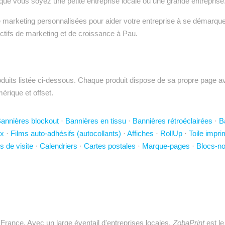
que vous soyez une petite entreprise locale ou une grande entreprise
e marketing personnalisées pour aider votre entreprise à se démarque
tifs de marketing et de croissance à Pau.
uits listée ci-dessous. Chaque produit dispose de sa propre page avec
mérique et offset.
annières blockout
·
Bannières en tissu
·
Bannières rétroéclairées
·
B
x
·
Films auto-adhésifs (autocollants)
·
Affiches
·
RollUp
·
Toile impr
s de visite
·
Calendriers
·
Cartes postales
·
Marque-pages
·
Blocs-no
 France. Avec un large éventail d'entreprises locales,
ZobaPrint
est le