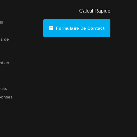
Calcul Rapide
us
Formulaire De Contact
s de
ation
uits
éponses