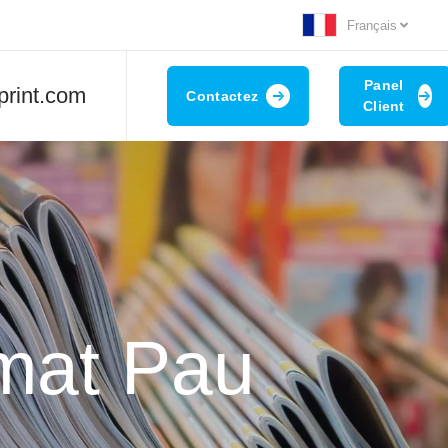
Français
Panel
print.com
Contactez
Client
rmat Pau