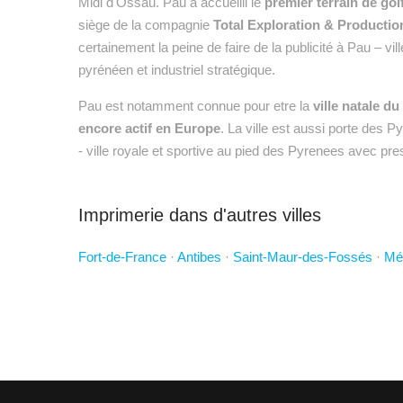
Midi d'Ossau. Pau a accueilli le
premier terrain de gol
siège de la compagnie
Total Exploration & Productio
certainement la peine de faire de la publicité à Pau – vi
pyrénéen et industriel stratégique.
Pau est notamment connue pour etre la
ville natale d
encore actif en Europe
. La ville est aussi porte des P
- ville royale et sportive au pied des Pyrenees avec pr
Imprimerie dans d'autres villes
Fort-de-France
·
Antibes
·
Saint-Maur-des-Fossés
·
Mé