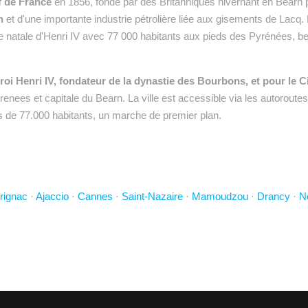
f de France
en 1856, fondé par des Britanniques hivernant en Béarn po
n
et d'une importante industrie pétrolière liée aux gisements de Lacq.
lle natale d'Henri IV avec 77 000 habitants aux pieds des Pyrénées, be
u roi Henri IV, fondateur de la dynastie des Bourbons, et pour le C
yrenees et capitale du Bearn. La ville est accessible via les autoroutes 
es de 77.000 habitants, un marche de premier plan.
rignac
·
Ajaccio
·
Cannes
·
Saint-Nazaire
·
Mamoudzou
·
Drancy
·
N