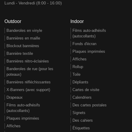
Lundi - Vendredi (8:00 - 16:00)
Outdoor
Indoor
Banderoles en vinyle
Films auto-adhésifs
(autocollants)
Bannières en maille
Fonds d'écran
Blockout bannières
Plaques imprimées
Bannière textile
Affiches
Bannières rétro-éclairées
Rollup
Banderoles de rue (pour les
poteaux)
Toile
Bannières réfléchissantes
Dépliants
X-Banners (avec support)
Cartes de visite
Drapeaux
Calendriers
Films auto-adhésifs
Des cartes postales
(autocollants)
Signets
Plaques imprimées
Des cahiers
Affiches
Étiquettes