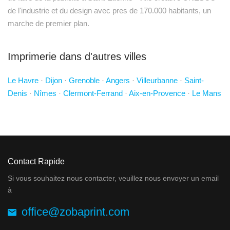
de l'industrie et du design avec pres de 170.000 habitants, un
marche de premier plan.
Imprimerie dans d'autres villes
Le Havre
·
Dijon
·
Grenoble
·
Angers
·
Villeurbanne
·
Saint-
Denis
·
Nîmes
·
Clermont-Ferrand
·
Aix-en-Provence
·
Le Mans
Contact Rapide
Si vous souhaitez nous contacter, veuillez nous envoyer un email
à
office@zobaprint.com