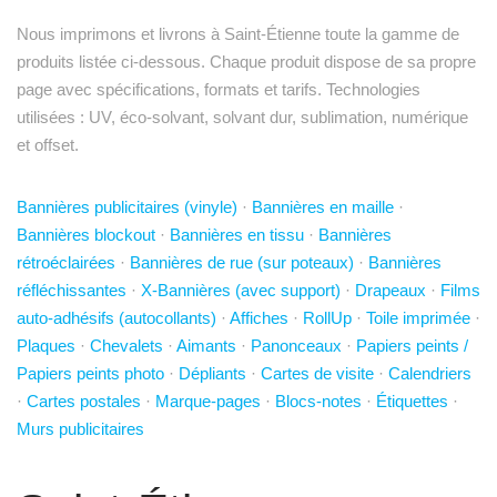
Nous imprimons et livrons à Saint-Étienne toute la gamme de
produits listée ci-dessous. Chaque produit dispose de sa propre
page avec spécifications, formats et tarifs. Technologies
utilisées : UV, éco-solvant, solvant dur, sublimation, numérique
et offset.
Bannières publicitaires (vinyle)
·
Bannières en maille
·
Bannières blockout
·
Bannières en tissu
·
Bannières
rétroéclairées
·
Bannières de rue (sur poteaux)
·
Bannières
réfléchissantes
·
X-Bannières (avec support)
·
Drapeaux
·
Films
auto-adhésifs (autocollants)
·
Affiches
·
RollUp
·
Toile imprimée
·
Plaques
·
Chevalets
·
Aimants
·
Panonceaux
·
Papiers peints /
Papiers peints photo
·
Dépliants
·
Cartes de visite
·
Calendriers
·
Cartes postales
·
Marque-pages
·
Blocs-notes
·
Étiquettes
·
Murs publicitaires