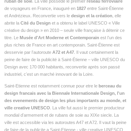
ruban de soie
. La ville possède le premier
réseau ferroviaire
de voyageurs en France, inauguré en
1827
entre Saint-Étienne
et Andrézieux. Reconvertie vers le
design et la création
, elle
abrite la
Cité du Design
et a obtenu le label UNESCO « Ville
créative du design » en 2010 – seule ville française à détenir ce
titre. Le
Musée d'Art Moderne et Contemporain
est l'un des
plus riches de France en art contemporain. Saint-Étienne est
desservie par l'autoroute
A72 et A47
. Il vaut certainement la
peine de faire de la publicité à Saint-Étienne – ville UNESCO du
Design avec 170 000 habitants, reconvertie après son passé
industriel, c'est un marché innovant de la Loire.
Saint-Etienne est notamment connue pour etre le
berceau du
design francais avec la Biennale Internationale Design, l'un
des evenements de design les plus importants au monde, et
ville creative UNESCO
. La ville fut aussi le premier producteur
mondial d'armement et de rubans de soie au XIXe siecle. La
ville est accessible via les autoroutes A47 et A72. Il vaut la peine
de faire de la publicite a Saint-Etienne - ville creative UNESCO