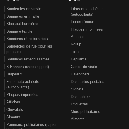
Banderoles en vinyle
Films auto-adhésifs
(autocollants)
Bannières en maille
Fonds d'écran
Blockout bannières
Plaques imprimées
Bannière textile
Affiches
Bannières rétro-éclairées
Rollup
Banderoles de rue (pour les
poteaux)
Toile
Bannières réfléchissantes
Dépliants
X-Banners (avec support)
Cartes de visite
Drapeaux
Calendriers
Films auto-adhésifs
Des cartes postales
(autocollants)
Signets
Plaques imprimées
Des cahiers
Affiches
Étiquettes
Chevalets
Murs publicitaires
Aimants
Aimants
Panneaux publicitaires (papier