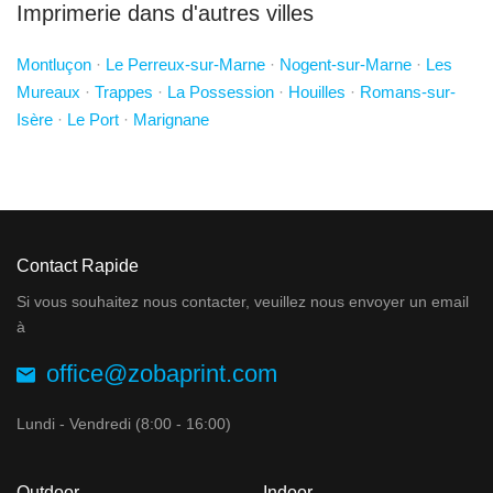
Imprimerie dans d'autres villes
Montluçon
·
Le Perreux-sur-Marne
·
Nogent-sur-Marne
·
Les
Mureaux
·
Trappes
·
La Possession
·
Houilles
·
Romans-sur-
Isère
·
Le Port
·
Marignane
Contact Rapide
Si vous souhaitez nous contacter, veuillez nous envoyer un email
à
office@zobaprint.com
Lundi - Vendredi (8:00 - 16:00)
Outdoor
Indoor