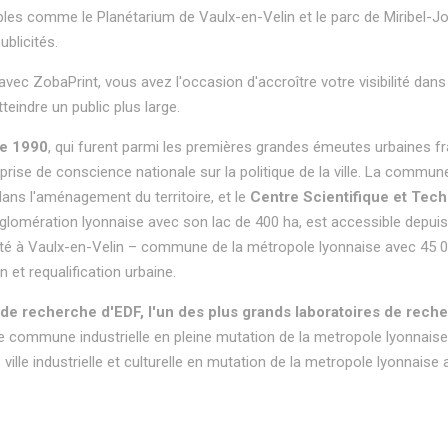
bles comme le Planétarium de Vaulx-en-Velin et le parc de Miribel-Jo
ublicités.
avec ZobaPrint, vous avez l'occasion d'accroître votre visibilité dans 
eindre un public plus large.
re 1990
, qui furent parmi les premières grandes émeutes urbaines f
rise de conscience nationale sur la politique de la ville. La commune 
dans l'aménagement du territoire, et le
Centre Scientifique et Tec
gglomération lyonnaise avec son lac de 400 ha, est accessible depuis 
blicité à Vaulx-en-Velin – commune de la métropole lyonnaise avec 45
 et requalification urbaine.
de recherche d'EDF, l'un des plus grands laboratoires de rech
une commune industrielle en pleine mutation de la metropole lyonnaise.
n - ville industrielle et culturelle en mutation de la metropole lyonna