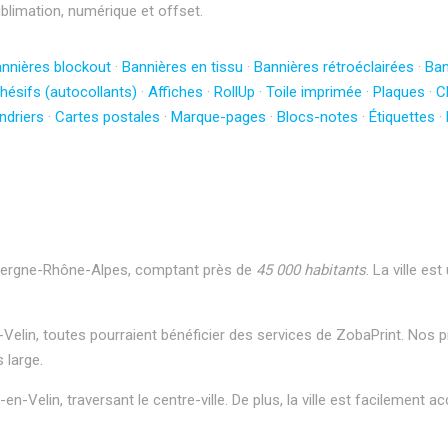
ublimation, numérique et offset.
nnières blockout
·
Bannières en tissu
·
Bannières rétroéclairées
·
Ban
hésifs (autocollants)
·
Affiches
·
RollUp
·
Toile imprimée
·
Plaques
·
C
ndriers
·
Cartes postales
·
Marque-pages
·
Blocs-notes
·
Étiquettes
·
Auvergne-Rhône-Alpes, comptant près de
45 000 habitants
. La ville e
Velin, toutes pourraient bénéficier des services de ZobaPrint. Nos pr
 large.
-en-Velin, traversant le centre-ville. De plus, la ville est facilement