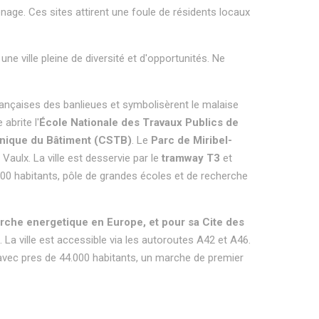
nage. Ces sites attirent une foule de résidents locaux
une ville pleine de diversité et d'opportunités. Ne
rançaises des banlieues et symbolisèrent le malaise
abrite l'
École Nationale des Travaux Publics de
hnique du Bâtiment (CSTB)
. Le
Parc de Miribel-
Vaulx. La ville est desservie par le
tramway T3
et
 000 habitants, pôle de grandes écoles et de recherche
erche energetique en Europe, et pour sa Cite des
 La ville est accessible via les autoroutes A42 et A46.
ise avec pres de 44.000 habitants, un marche de premier