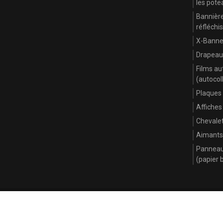
les pote
Bannièr
réfléchi
X-Banner
Drapeau
Films au
(autocol
Plaques
Affiches
Chevale
Aimants
Panneaux
(papier 
Règlement
Politique de confidentialité
Carte