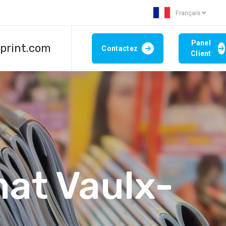
Français
Panel
aprint.com
Contactez
Client
mat Vaulx-