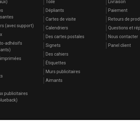
aux)
Toile
Livraison
es
Dépliants
Paiement
ssantes
Cartes de visite
Retours de prod
s (avec support)
Calendriers
Questions et ré
x
Des cartes postales
Nous contacter
to-adhésifs
Signets
Panel client
lants)
Des cahiers
 imprimées
Étiquettes
Murs publicitaires
ts
Aimants
 publicitaires
blueback)
Où
DE
EN
FR
PL
IT
Plus de 6500 entreprises n