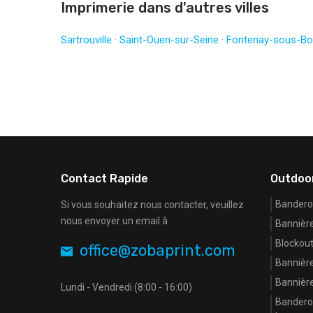
Imprimerie dans d'autres villes
Sartrouville
·
Saint-Ouen-sur-Seine
·
Fontenay-sous-Bo
Contact Rapide
Outdoo
Banderol
Si vous souhaitez nous contacter, veuillez
nous envoyer un email à
Bannière
Blockout
office@zobaprint.com
Bannière
Bannière
Lundi - Vendredi (8:00 - 16:00)
Banderol