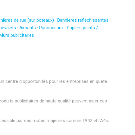
nières de rue (sur poteaux)
·
Bannières réfléchissantes
hevalets
·
Aimants
·
Panonceaux
·
Papiers peints /
Murs publicitaires
st un centre d'opportunités pour les entreprises en quête
oduits publicitaires de haute qualité peuvent aider ces
 accessible par des routes majeures comme l'A42 et l'A46,