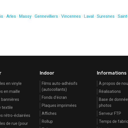
is
·
Arles
·
Massy
·
Gennevilliers
·
Vincennes
·
Laval
·
Suresnes
·
Saint
r
Indoor
Informations
es en vinyle
Films auto-adhésifs
À propos de no
(autocollants)
s en maille
Réalisations
Fonds d'écran
 bannières
Base de donnée
Plaques imprimées
photos
 textile
Affiches
Serveur FTP
s rétro-éclairées
Rollup
Temps de fabric
es de rue (pour