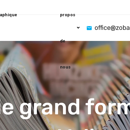
raphique
propos
office@zob
de
nous
e grand for