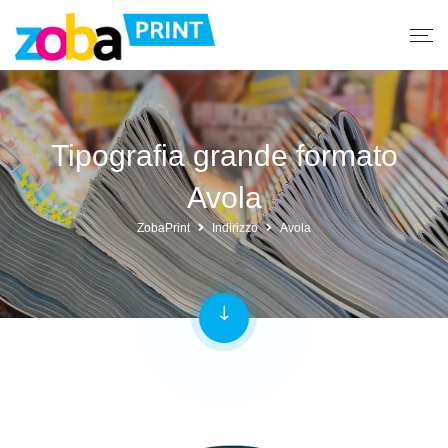
Tipografia grande formato
Avola
ZobaPrint
Indirizzo
Avola