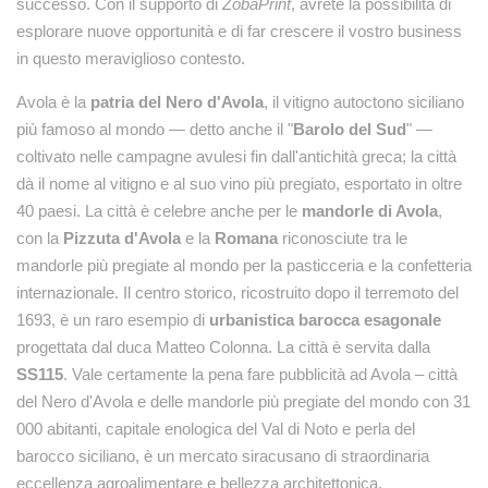
successo. Con il supporto di
ZobaPrint
, avrete la possibilità di
esplorare nuove opportunità e di far crescere il vostro business
in questo meraviglioso contesto.
Avola è la
patria del Nero d'Avola
, il vitigno autoctono siciliano
più famoso al mondo — detto anche il "
Barolo del Sud
" —
coltivato nelle campagne avulesi fin dall'antichità greca; la città
dà il nome al vitigno e al suo vino più pregiato, esportato in oltre
40 paesi. La città è celebre anche per le
mandorle di Avola
,
con la
Pizzuta d'Avola
e la
Romana
riconosciute tra le
mandorle più pregiate al mondo per la pasticceria e la confetteria
internazionale. Il centro storico, ricostruito dopo il terremoto del
1693, è un raro esempio di
urbanistica barocca esagonale
progettata dal duca Matteo Colonna. La città è servita dalla
SS115
. Vale certamente la pena fare pubblicità ad Avola – città
del Nero d'Avola e delle mandorle più pregiate del mondo con 31
000 abitanti, capitale enologica del Val di Noto e perla del
barocco siciliano, è un mercato siracusano di straordinaria
eccellenza agroalimentare e bellezza architettonica.