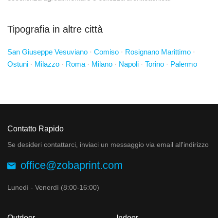
Tipografia in altre città
San Giuseppe Vesuviano
·
Comiso
·
Rosignano Marittimo
·
Ostuni
·
Milazzo
·
Roma
·
Milano
·
Napoli
·
Torino
·
Palermo
Contatto Rapido
Se desideri contattarci, inviaci un messaggio via email all'indirizzo
office@zobaprint.com
Lunedì - Venerdì (8:00-16:00)
Outdoor
Indoor