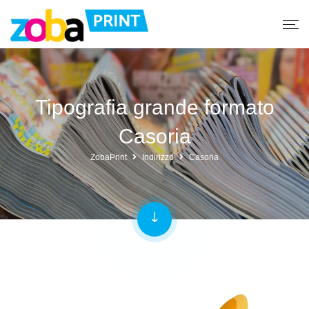
Tipografia grande formato
Casoria
ZobaPrint
Indirizzo
Casoria