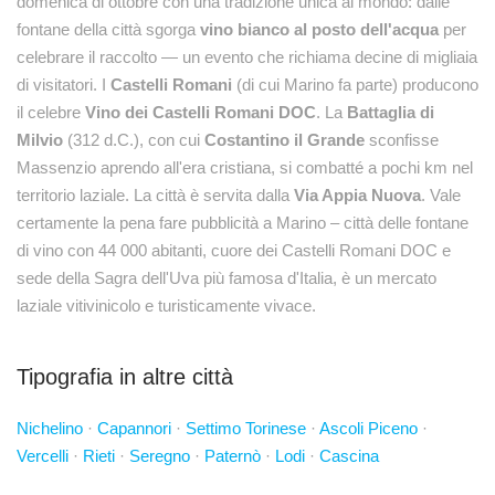
domenica di ottobre con una tradizione unica al mondo: dalle
fontane della città sgorga
vino bianco al posto dell'acqua
per
celebrare il raccolto — un evento che richiama decine di migliaia
di visitatori. I
Castelli Romani
(di cui Marino fa parte) producono
il celebre
Vino dei Castelli Romani DOC
. La
Battaglia di
Milvio
(312 d.C.), con cui
Costantino il Grande
sconfisse
Massenzio aprendo all'era cristiana, si combatté a pochi km nel
territorio laziale. La città è servita dalla
Via Appia Nuova
. Vale
certamente la pena fare pubblicità a Marino – città delle fontane
di vino con 44 000 abitanti, cuore dei Castelli Romani DOC e
sede della Sagra dell'Uva più famosa d'Italia, è un mercato
laziale vitivinicolo e turisticamente vivace.
Tipografia in altre città
Nichelino
·
Capannori
·
Settimo Torinese
·
Ascoli Piceno
·
Vercelli
·
Rieti
·
Seregno
·
Paternò
·
Lodi
·
Cascina