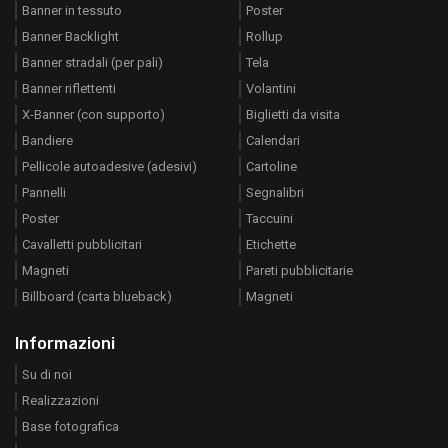
Banner in tessuto
Poster
Banner Backlight
Rollup
Banner stradali (per pali)
Tela
Banner riflettenti
Volantini
X-Banner (con supporto)
Biglietti da visita
Bandiere
Calendari
Pellicole autoadesive (adesivi)
Cartoline
Pannelli
Segnalibri
Poster
Taccuini
Cavalletti pubblicitari
Etichette
Magneti
Pareti pubblicitarie
Billboard (carta blueback)
Magneti
Informazioni
Su di noi
Realizzazioni
Base fotografica