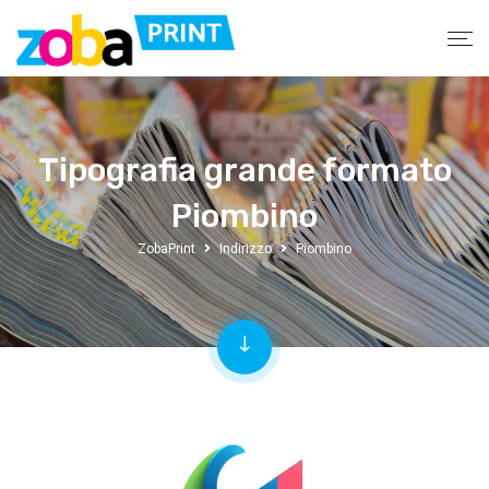
Tipografia grande formato
Piombino
ZobaPrint
Indirizzo
Piombino