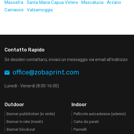
Massafra
·
Santa Maria Capua Vetere
·
Mascalucia
·
Arzano
·
Camaiore
·
Valsamoggia
Contatto Rapido
Se desideri contattarci, inviaci un messaggio via email all'indirizzo
office@zobaprint.com
Lunedì - Venerdì (8:00-16:00)
Outdoor
Indoor
Banner pubblicitari (in vinile)
Pellicole autoadesive (adesivi)
Banner in rete (mesh)
Carta da parati
Banner blockout
Pannelli