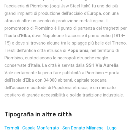
l'acciaieria di Piombino (oggi Jsw Steel Italy) fu uno dei più
grandi impianti di produzione dell'acciaio d'Europa, con una
storia di oltre un secolo di produzione metallurgica. Il
promontorio di Piombino è il punto di partenza dei traghetti per
l'
Isola d'Elba
, dove Napoleone trascorse il primo esilio (1814–
15) e dove si trovano alcune tra le spiagge più belle del Tirreno.
I resti dell'antica città etrusca di
Populonia
, nel territorio di
Piombino, custodiscono le necropoli etrusche meglio
conservate d'Italia. La città è servita dalla
SS1 Via Aurelia
.
Vale certamente la pena fare pubblicità a Piombino – porta
dell'Isola d'Elba con 34 000 abitanti, capitale toscana
dell'acciaio e custode di Populonia etrusca, è un mercato
costiero di grande accessibilità e solida tradizione industriale.
Tipografia in altre città
Termoli
·
Casale Monferrato
·
San Donato Milanese
·
Lugo
·