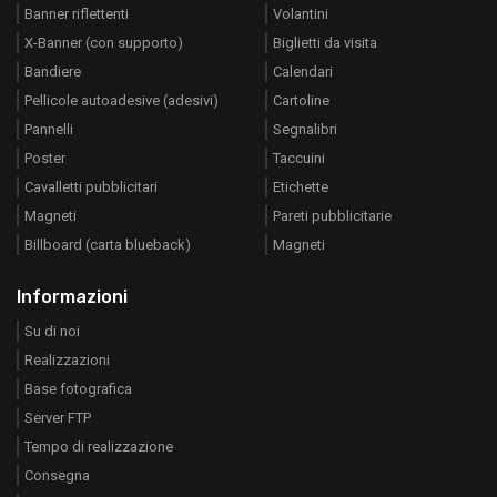
Banner riflettenti
Volantini
X-Banner (con supporto)
Biglietti da visita
Bandiere
Calendari
Pellicole autoadesive (adesivi)
Cartoline
Pannelli
Segnalibri
Poster
Taccuini
Cavalletti pubblicitari
Etichette
Magneti
Pareti pubblicitarie
Billboard (carta blueback)
Magneti
Informazioni
Su di noi
Realizzazioni
Base fotografica
Server FTP
Tempo di realizzazione
Consegna