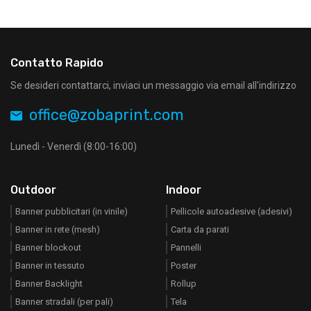
Contatto Rapido
Se desideri contattarci, inviaci un messaggio via email all'indirizzo
office@zobaprint.com
Lunedì - Venerdì (8:00-16:00)
Outdoor
Indoor
Banner pubblicitari (in vinile)
Pellicole autoadesive (adesivi)
Banner in rete (mesh)
Carta da parati
Banner blockout
Pannelli
Banner in tessuto
Poster
Banner Backlight
Rollup
Banner stradali (per pali)
Tela