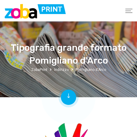
Tipografia grande formato
Pomigliano d'Arco
ZobaPrint
Indirizzo
Pomigliano d'Arco