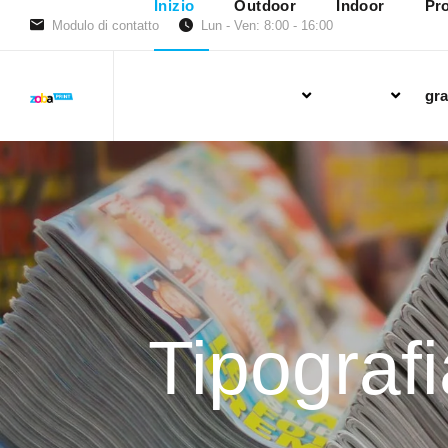
Inizio
Outdoor
Indoor
Pro
Modulo di contatto
Lun - Ven: 8:00 - 16:00
gra
Tipograf