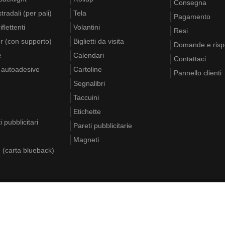
Consegna
tradali (per pali)
Tela
Pagamento
flettenti
Volantini
Resi
r (con supporto)
Biglietti da visita
Domande e risp
e
Calendari
Contattaci
e autoadesive
Cartoline
Pannello clienti
Segnalibri
Taccuini
Etichette
i pubblicitari
Pareti pubblicitarie
Magneti
d (carta blueback)
e
DE
EN
FR
PL
IT
Oltre 6500 aziende si