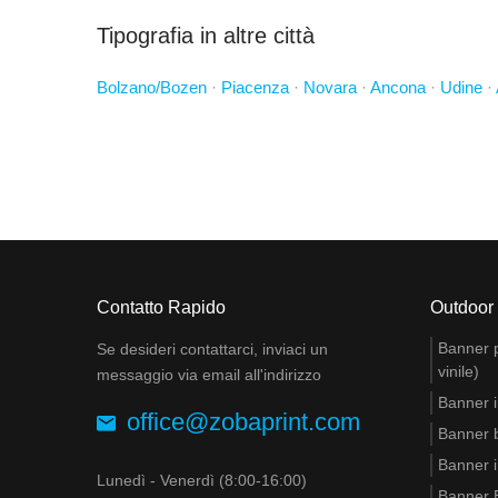
Tipografia in altre città
Bolzano/Bozen
·
Piacenza
·
Novara
·
Ancona
·
Udine
·
Contatto Rapido
Outdoor
Banner pu
Se desideri contattarci, inviaci un
vinile)
messaggio via email all'indirizzo
Banner i
office@zobaprint.com
Banner 
Banner i
Lunedì - Venerdì (8:00-16:00)
Banner B