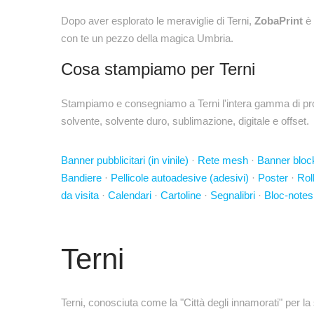
Dopo aver esplorato le meraviglie di Terni,
ZobaPrint
è 
con te un pezzo della magica Umbria.
Cosa stampiamo per Terni
Stampiamo e consegniamo a Terni l'intera gamma di prodo
solvente, solvente duro, sublimazione, digitale e offset.
Banner pubblicitari (in vinile)
·
Rete mesh
·
Banner bloc
Bandiere
·
Pellicole autoadesive (adesivi)
·
Poster
·
Rol
da visita
·
Calendari
·
Cartoline
·
Segnalibri
·
Bloc-notes
Terni
Terni, conosciuta come la "Città degli innamorati" per la 