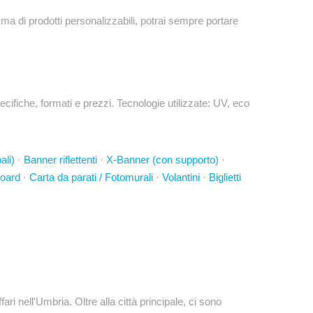
a di prodotti personalizzabili, potrai sempre portare
ifiche, formati e prezzi. Tecnologie utilizzate: UV, eco
ali)
·
Banner riflettenti
·
X-Banner (con supporto)
·
board
·
Carta da parati / Fotomurali
·
Volantini
·
Biglietti
ri nell'Umbria. Oltre alla città principale, ci sono