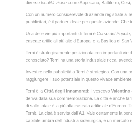
diverse
località vicine
come Appecano, Battiferro, Cesi,
Con un numero considerevole di aziende registrate a Ter
pubblicitari, è il partner ideale per queste aziende. Che tu
Una delle vie più importanti di Terni è
Corso del Popolo
,
cascate artificiali più alte d'Europa, e la Basilica di San
Terni è strategicamente posizionata con importanti vie d
conosciuto? Terni ha una storia industriale ricca, avendo
Investire nella pubblicità a Terni è strategico. Con una 
raggiungere il suo potenziale in questo vivace ambiente
Terni è la
Città degli Innamorati
: il vescovo
Valentino 
deriva dalla sua commemorazione. La città è anche fa
di salto totale è la più alta cascata artificiale d'Europa. T
Terni). La città è servita dall'
A1
. Vale certamente la pena
capitale umbra dell'industria siderurgica, è un mercato r