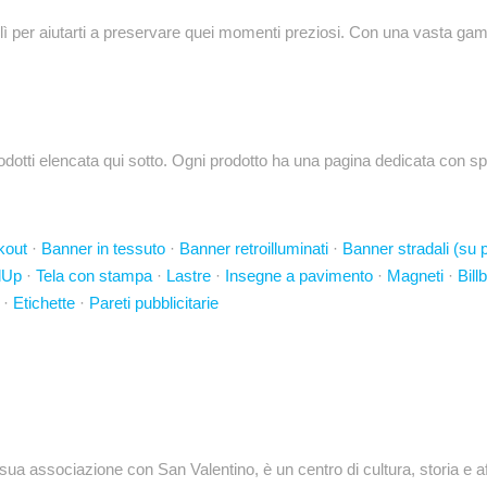
lì per aiutarti a preservare quei momenti preziosi. Con una vasta gamm
tti elencata qui sotto. Ogni prodotto ha una pagina dedicata con spec
kout
·
Banner in tessuto
·
Banner retroilluminati
·
Banner stradali (su p
lUp
·
Tela con stampa
·
Lastre
·
Insegne a pavimento
·
Magneti
·
Bill
·
Etichette
·
Pareti pubblicitarie
sua associazione con San Valentino, è un centro di cultura, storia e affa