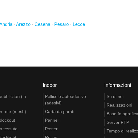
Andria
·
Arezzo
·
Cesena
·
Pesaro
·
Lecce
Indoor
Informazioni
bblicitari (in
Pellicole autoadesive
Su di noi
(adesivi)
Realizzazioni
n rete (mesh)
Carta da parati
Base fotografic
blockout
Pannelli
Server FTP
n tessuto
Poster
Tempo di realiz
acklight
Rollup