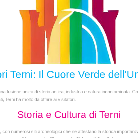
ri Terni: Il Cuore Verde dell'U
a fusione unica di storia antica, industria e natura incontaminata. Co
Terni ha molto da offrire ai visitatori.
Storia e Cultura di Terni
ni, con numerosi siti archeologici che ne attestano la storica importanz