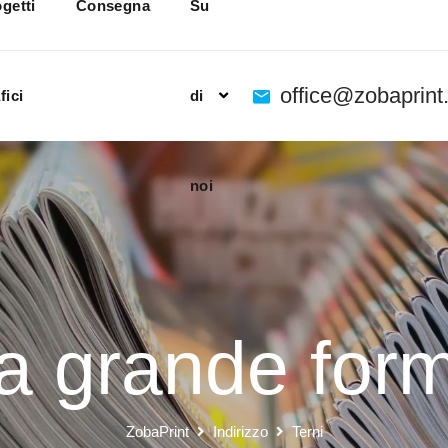
getti
Consegna
Su
office@zobaprin
fici
di
noi
ia grande form
ZobaPrint
Indirizzo
Terni