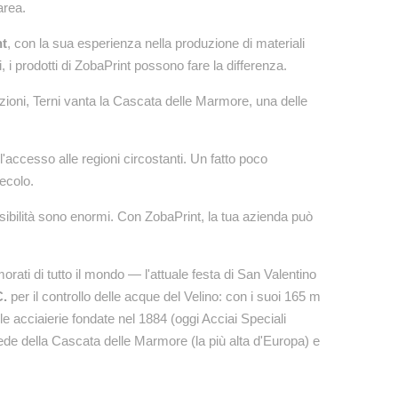
area.
nt
, con la sua esperienza nella produzione di materiali
ti, i prodotti di ZobaPrint possono fare la differenza.
ttrazioni, Terni vanta la Cascata delle Marmore, una delle
'accesso alle regioni circostanti. Un fatto poco
secolo.
isibilità sono enormi. Con ZobaPrint, la tua azienda può
morati di tutto il mondo — l'attuale festa di San Valentino
C.
per il controllo delle acque del Velino: con i suoi 165 m
 le acciaierie fondate nel 1884 (oggi Acciai Speciali
 sede della Cascata delle Marmore (la più alta d'Europa) e