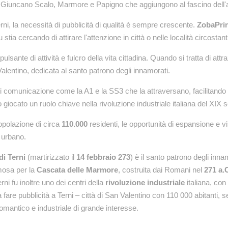
 Giuncano Scalo, Marmore e Papigno che aggiungono al fascino dell'
ni, la necessità di pubblicità di qualità è sempre crescente.
ZobaPri
 stia cercando di attirare l'attenzione in città o nelle località circostan
 pulsante di attività e fulcro della vita cittadina. Quando si tratta di a
 Valentino, dedicata al santo patrono degli innamorati.
i comunicazione come la A1 e la SS3 che la attraversano, facilitando l
 giocato un ruolo chiave nella rivoluzione industriale italiana del XIX 
popolazione di circa
110.000
residenti, le opportunità di espansione e v
 urbano.
di Terni
(martirizzato il
14 febbraio 273
) è il santo patrono degli inna
mosa per la
Cascata delle Marmore
, costruita dai Romani nel
271 a.
erni fu inoltre uno dei centri della
rivoluzione industriale
italiana, con
 fare pubblicità a Terni – città di San Valentino con 110 000 abitanti,
omantico e industriale di grande interesse.