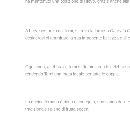
ha mantenuto una posizione di rilievo, grazie anche alla
A breve distanza da Terni, si trova la famosa
Cascata d
desiderosi di ammirare la sua imponente bellezza e di es
Ogni anno, a febbraio, Terni si illumina con le celebrazio
rendendo Terni una meta ideale per tutte le coppie.
La cucina ternana è ricca e variegata, spaziando dalle 
tradizionale ripieno di frutta secca.