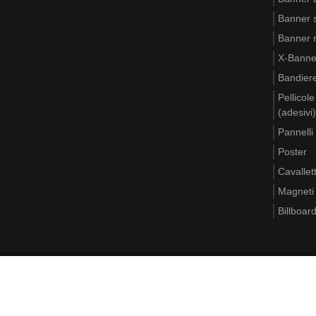
Banner s
Banner ri
X-Banne
Bandier
Pellicol
(adesivi)
Pannelli
Poster
Cavallett
Magneti
Billboar
Regolamento
Politica sulla privacy
Carta
Dov