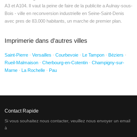
A3 et A104. Il vaut la peine de faire de la publicite a Aulnay-sous-
Bois - ville en reconversion industrielle en Seine-Saint-Denis
avec pres de 83.000 habitants, un marche de premier plan.
Imprimerie dans d'autres villes
Saint-Pierre
·
Versailles
·
Courbevoie
·
Le Tampon
·
Béziers
·
Rueil-Malmaison
·
Cherbourg-en-Cotentin
·
Champigny-sur-
Marne
·
La Rochelle
·
Pau
Contact Rapide
Si vous souhaitez nous contacter, veuillez nous envoyer un email
à