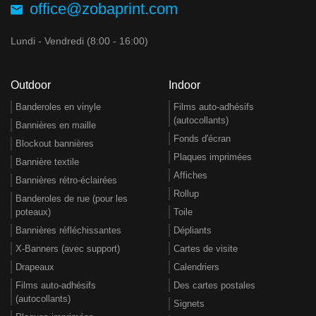
office@zobaprint.com
Lundi - Vendredi (8:00 - 16:00)
Outdoor
Indoor
Banderoles en vinyle
Films auto-adhésifs
(autocollants)
Bannières en maille
Fonds d'écran
Blockout bannières
Plaques imprimées
Bannière textile
Affiches
Bannières rétro-éclairées
Rollup
Banderoles de rue (pour les
poteaux)
Toile
Bannières réfléchissantes
Dépliants
X-Banners (avec support)
Cartes de visite
Drapeaux
Calendriers
Films auto-adhésifs
Des cartes postales
(autocollants)
Signets