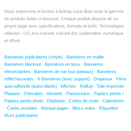
Nous imprimons et livrons à Aulnay-sous-Bois toute la gamme
de produits listée ci-dessous. Chaque produit dispose de sa
propre page avec spécifications, formats et tarifs. Technologies
utilisées : UV, éco-solvant, solvant dur, sublimation, numérique
et offset.
Bannières publicitaires (vinyle)
·
Bannières en maille
·
Bannières blockout
·
Bannières en tissu
·
Bannières
rétroéclairées
·
Bannières de rue (sur poteaux)
·
Bannières
réfléchissantes
·
X-Bannières (avec support)
·
Drapeaux
·
Films
auto-adhésifs (autocollants)
·
Affiches
·
RollUp
·
Toile imprimée
·
Plaques
·
Chevalets
·
Aimants
·
Panonceaux
·
Papiers peints /
Papiers peints photo
·
Dépliants
·
Cartes de visite
·
Calendriers
·
Cartes postales
·
Marque-pages
·
Blocs-notes
·
Étiquettes
·
Murs publicitaires