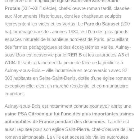
conserve une magnifique
église Saint-Gervais-et-Saint-
e
e
Protais
(XII
–XIII
siècle), chef-d'œuvre roman tardif, classée
aux Monuments Historiques, dont les chapiteaux sculptés
représentent les vices et les vertus. Le
Parc du Sausset
(200
ha), aménagé dans les années 1980, est l'un des plus grands
espaces naturels de la banlieue nord-est de Paris, accueillant
des fermes pédagogiques et des écosystèmes variés. Aulnay-
sous-Bois est desservie par le
RER B
et les autoroutes
A3 et
A104
. Il vaut certainement la peine de faire de la publicité à
Aulnay-sous-Bois – ville industrielle en reconversion avec 82
000 habitants en Seine-Saint-Denis, dotée d'une église romane
exceptionnelle, c'est un marché résidentiel et communautaire
important.
Aulnay-sous-Bois est notamment connue pour avoir abrite une
usine PSA Citroen qui fut l'une des plus importantes usines
automobiles de France pendant des decennies
. La ville est
aussi reputee pour son eglise Saint-Pierre, chef-d'oeuvre de l'art
roman saintongeais. La ville est accessible via les autoroutes