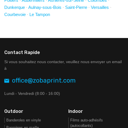
Poitiers
·
Aubervilliers
·
Asnières-sur-Seine
·
Colombes
·
Dunkerque
·
Aulnay-sous-Bois
·
Saint-Pierre
·
Versailles
·
Courbevoie
·
Le Tampon
Contact Rapide
Si vous souhaitez nous contacter, veuillez nous envoyer un email
à
office@zobaprint.com
Lundi - Vendredi (8:00 - 16:00)
Outdoor
Indoor
Banderoles en vinyle
Films auto-adhésifs
(autocollants)
Bannières en maille