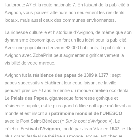
l'autoroute A7 et la route nationale 7. En faisant de la publicité à
Avignon, vous pouvez atteindre non seulement les résidents
locaux, mais aussi ceux des communes environnantes.
La richesse culturelle et historique d'Avignon, de même que son
dynamisme économique, en font un lieu idéal pour la publicité.
Avec une population d'environ 92 000 habitants, la publicité à
Avignon avec ZobaPrint peut augmenter significativement la
visibilité de votre marque.
Avignon fut la
résidence des papes
de
1309 à 1377
: sept
papes successifs y établirent leur cour, faisant de la ville
pendant près de 70 ans le centre du monde chrétien occidental.
Le
Palais des Papes
, gigantesque forteresse gothique et
résidence papale, est le plus grand édifice gothique médiéval au
monde et est inscrit au
patrimoine mondial de l'UNESCO
avec le Pont Saint-Bénézet (
« Sur le pont d'Avignon »
). Le
célèbre
Festival d'Avignon
, fondé par Jean Vilar en
1947
, est le
plus grand festival de théâtre au monde, accueillant chaque