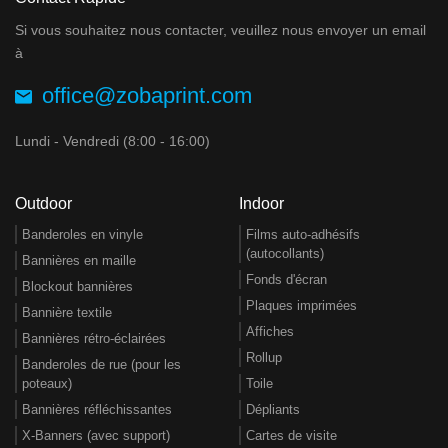
Si vous souhaitez nous contacter, veuillez nous envoyer un email
à
office@zobaprint.com
Lundi - Vendredi (8:00 - 16:00)
Outdoor
Indoor
Banderoles en vinyle
Films auto-adhésifs
(autocollants)
Bannières en maille
Fonds d'écran
Blockout bannières
Plaques imprimées
Bannière textile
Affiches
Bannières rétro-éclairées
Rollup
Banderoles de rue (pour les
poteaux)
Toile
Bannières réfléchissantes
Dépliants
X-Banners (avec support)
Cartes de visite