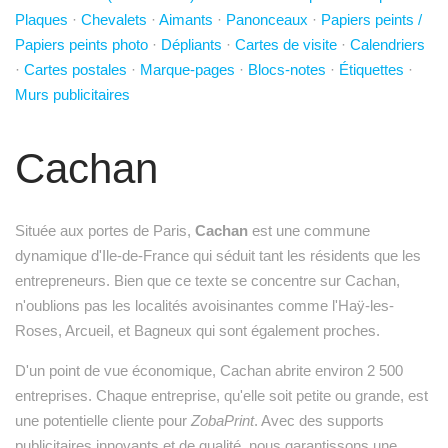
Plaques
·
Chevalets
·
Aimants
·
Panonceaux
·
Papiers peints /
Papiers peints photo
·
Dépliants
·
Cartes de visite
·
Calendriers
·
Cartes postales
·
Marque-pages
·
Blocs-notes
·
Étiquettes
·
Murs publicitaires
Cachan
Située aux portes de Paris,
Cachan
est une commune
dynamique d'Ile-de-France qui séduit tant les résidents que les
entrepreneurs. Bien que ce texte se concentre sur Cachan,
n'oublions pas les localités avoisinantes comme l'Haÿ-les-
Roses, Arcueil, et Bagneux qui sont également proches.
D'un point de vue économique, Cachan abrite environ 2 500
entreprises. Chaque entreprise, qu'elle soit petite ou grande, est
une potentielle cliente pour
ZobaPrint
. Avec des supports
publicitaires innovants et de qualité, nous garantissons une