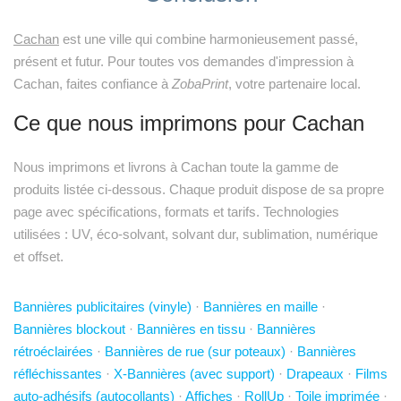
Cachan
est une ville qui combine harmonieusement passé,
présent et futur. Pour toutes vos demandes d'impression à
Cachan, faites confiance à
ZobaPrint
, votre partenaire local.
Ce que nous imprimons pour Cachan
Nous imprimons et livrons à Cachan toute la gamme de
produits listée ci-dessous. Chaque produit dispose de sa propre
page avec spécifications, formats et tarifs. Technologies
utilisées : UV, éco-solvant, solvant dur, sublimation, numérique
et offset.
Bannières publicitaires (vinyle)
·
Bannières en maille
·
Bannières blockout
·
Bannières en tissu
·
Bannières
rétroéclairées
·
Bannières de rue (sur poteaux)
·
Bannières
réfléchissantes
·
X-Bannières (avec support)
·
Drapeaux
·
Films
auto-adhésifs (autocollants)
·
Affiches
·
RollUp
·
Toile imprimée
·