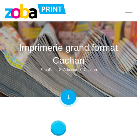
Imprimerie grand format
Cachan
ZobaPrint
Adresse
Cachan