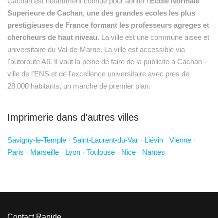
Cachan est notamment connue pour abriter l'
Ecole Normale
Superieure de Cachan, une des grandes ecoles les plus
prestigieuses de France formant les professeurs agreges et
chercheurs de haut niveau
. La ville est une commune aisee et
universitaire du Val-de-Marne. La ville est accessible via
l'autoroute A6. Il vaut la peine de faire de la publicite a Cachan -
ville de l'ENS et de l'excellence universitaire avec pres de
28.000 habitants, un marche de premier plan.
Imprimerie dans d'autres villes
Savigny-le-Temple
·
Saint-Laurent-du-Var
·
Liévin
·
Vienne
·
Paris
·
Marseille
·
Lyon
·
Toulouse
·
Nice
·
Nantes
Contact Rapide