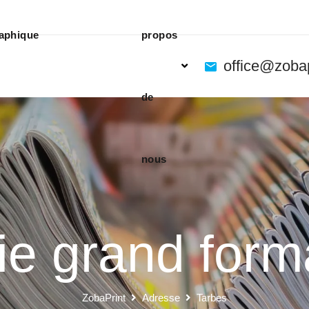
aphique
propos
office@zoba
de
nous
ie grand form
ZobaPrint
Adresse
Tarbes