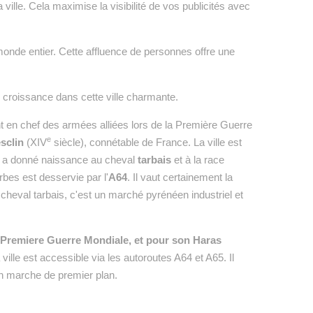
 ville. Cela maximise la visibilité de vos publicités avec
 monde entier. Cette affluence de personnes offre une
 croissance dans cette ville charmante.
n chef des armées alliées lors de la Première Guerre
e
sclin
(XIV
siècle), connétable de France. La ville est
ui a donné naissance au cheval
tarbais
et à la race
bes est desservie par l'
A64
. Il vaut certainement la
cheval tarbais, c'est un marché pyrénéen industriel et
 Premiere Guerre Mondiale, et pour son Haras
ville est accessible via les autoroutes A64 et A65. Il
 un marche de premier plan.