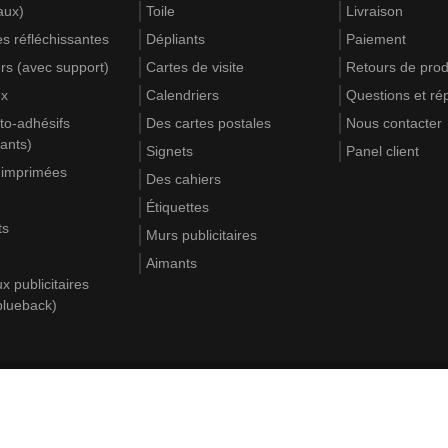
aux)
Toile
Livraison
s réfléchissantes
Dépliants
Paiement
rs (avec support)
Cartes de visite
Retours de prod
ux
Calendriers
Questions et r
to-adhésifs
Des cartes postales
Nous contacter
lants)
Signets
Panel client
 imprimées
Des cahiers
Étiquettes
ts
Murs publicitaires
Aimants
 publicitaires
blueback)
Où
DE
EN
FR
PL
IT
Plus de 6500 entreprises n