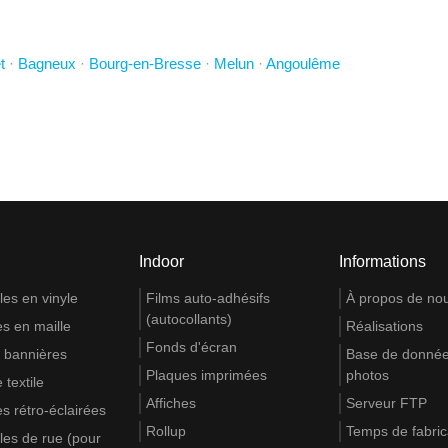
t
·
Bagneux
·
Bourg-en-Bresse
·
Melun
·
Angoulême
Indoor
Informations
es en vinyle
Films auto-adhésifs
À propos de no
(autocollants)
s en maille
Réalisations
Fonds d'écran
 bannières
Base de donnée
Plaques imprimées
photos
 textile
Affiches
Serveur FTP
s rétro-éclairées
Rollup
Temps de fabric
es de rue (pour