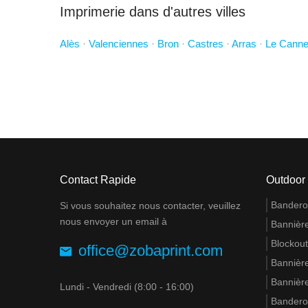
Imprimerie dans d'autres villes
Alès
·
Valenciennes
·
Bron
·
Castres
·
Arras
·
Le Canne
Contact Rapide
Outdoor
Banderol
Si vous souhaitez nous contacter, veuillez
nous envoyer un email à
Bannière
Blockout
office@zobaprint.com
Bannière
Bannière
Lundi - Vendredi (8:00 - 16:00)
Banderol