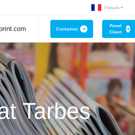
Français
Panel
print.com
Contactez
Client
at Tarbes