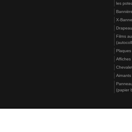
les pote
Bannière
X-Banne
Drapea
Films au
(autocol
Plaques
Affiches
Chevale
Aimants
Panneaux
(papier 
Règlement
Politique de confidentialité
Carte