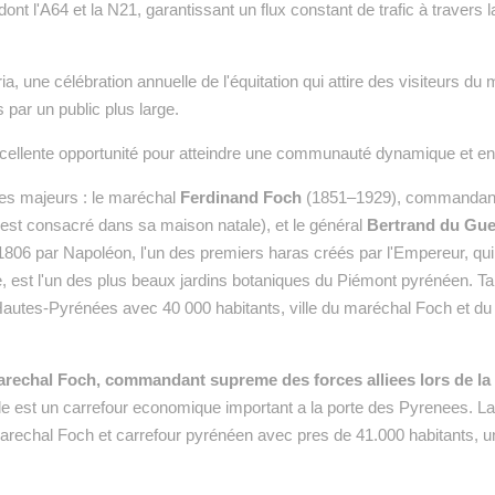
ont l'A64 et la N21, garantissant un flux constant de trafic à travers la
 une célébration annuelle de l'équitation qui attire des visiteurs du
 par un public plus large.
excellente opportunité pour atteindre une communauté dynamique et en
ues majeurs : le maréchal
Ferdinand Foch
(1851–1929), commandant e
i est consacré dans sa maison natale), et le général
Bertrand du Gue
 1806 par Napoléon, l'un des premiers haras créés par l'Empereur, q
, est l'un des plus beaux jardins botaniques du Piémont pyrénéen. Tar
s Hautes-Pyrénées avec 40 000 habitants, ville du maréchal Foch et du 
arechal Foch, commandant supreme des forces alliees lors de la
ille est un carrefour economique important a la porte des Pyrenees. La 
du marechal Foch et carrefour pyrénéen avec pres de 41.000 habitants,