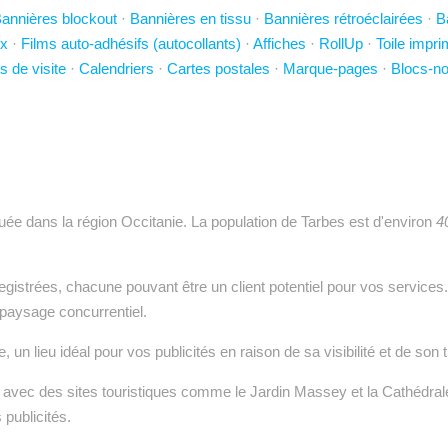
annières blockout
·
Bannières en tissu
·
Bannières rétroéclairées
·
B
x
·
Films auto-adhésifs (autocollants)
·
Affiches
·
RollUp
·
Toile impr
s de visite
·
Calendriers
·
Cartes postales
·
Marque-pages
·
Blocs-no
ituée dans la région Occitanie. La population de Tarbes est d'environ
4
egistrées, chacune pouvant être un client potentiel pour vos services
paysage concurrentiel.
un lieu idéal pour vos publicités en raison de sa visibilité et de son t
e, avec des sites touristiques comme le Jardin Massey et la Cathédral
 publicités.