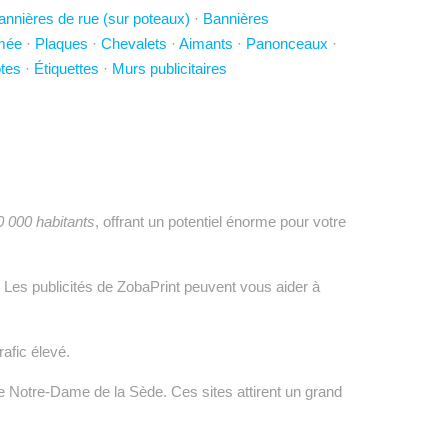
annières de rue (sur poteaux)
·
Bannières
imée
·
Plaques
·
Chevalets
·
Aimants
·
Panonceaux
·
tes
·
Étiquettes
·
Murs publicitaires
0 000 habitants
, offrant un potentiel énorme pour votre
. Les publicités de ZobaPrint peuvent vous aider à
rafic élevé.
e Notre-Dame de la Sède. Ces sites attirent un grand