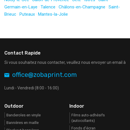
Germain-en-Laye
·
Talence
·
Châlons-en-Champagne
·
Saint-
Brieuc
·
Puteaux
·
Mantes-la-Jolie
Contact Rapide
Si vous souhaitez nous contacter, veuillez nous envoyer un email à
office@zobaprint.com
Lundi - Vendredi (8:00 - 16:00)
Outdoor
Indoor
Banderoles en vinyle
Films auto-adhésifs
(autocollants)
Bannières en maille
Fonds d'écran