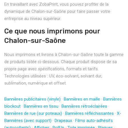
En travaillant avec ZobaPrint, vous pouvez profiter de la
dynamique de Chalon-sur-Saône pour faire passer votre
entreprise au niveau supérieur.
Ce que nous imprimons pour
Chalon-sur-Saône
Nous imprimons et livrons à Chalon-sur-Saône toute la gamme
de produits listée ci-dessous. Chaque produit dispose de sa
propre page avec spécifications, formats et tarifs.
Technologies utilisées : UV, éco-solvant, solvant dur,
sublimation, numérique et offset.
Bannières publicitaires (vinyle)
·
Bannières en maille
·
Bannières
blockout
·
Bannières en tissu
·
Bannières rétroéclairées
·
Bannières de rue (sur poteaux)
·
Bannières réfléchissantes
·
X-
Bannières (avec support)
·
Drapeaux
·
Films auto-adhésifs
(autocollants)
·
Affiches
·
RollUp
·
Toile imprimée
·
Plaques
·