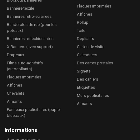
Blockout bannières
Plaques imprimées
Bannière textile
Affiches
Bannières rétro-éclairées
Rollup
Banderoles de rue (pour les
poteaux)
Toile
Bannières réfléchissantes
Dépliants
X-Banners (avec support)
Cartes de visite
Drapeaux
Calendriers
Films auto-adhésifs
Des cartes postales
(autocollants)
Signets
Plaques imprimées
Des cahiers
Affiches
Étiquettes
Chevalets
Murs publicitaires
Aimants
Aimants
Panneaux publicitaires (papier
blueback)
Informations
À propos de nous