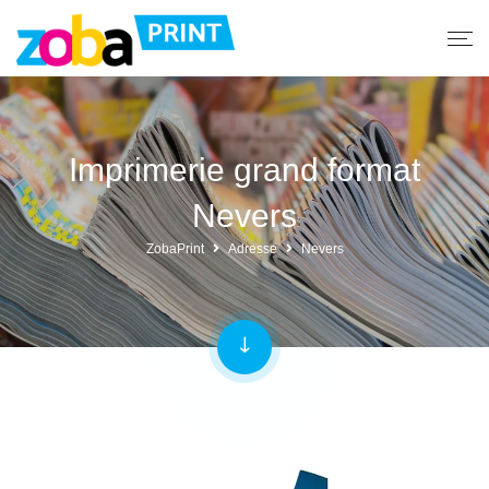
Imprimerie grand format
Nevers
ZobaPrint
Adresse
Nevers