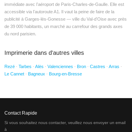
immédiate avec l'aéroport de Paris-Charles-de-Gaulle. Elle est
accessible via l'autoroute A1. Il vaut la peine de faire de la
publicité à Garges-lès-Gonesse — ville du Val-d'Oise avec près
de 39 000 habitants, un marché au carrefour des grands axes
du nord parisien.
Imprimerie dans d'autres villes
Rezé
·
Tarbes
·
Alès
·
Valenciennes
·
Bron
·
Castres
·
Arras
·
Le Cannet
·
Bagneux
·
Bourg-en-Bresse
Contact Rapide
Si vous souhaitez nous contacter, veuillez nous envoyer un email
à