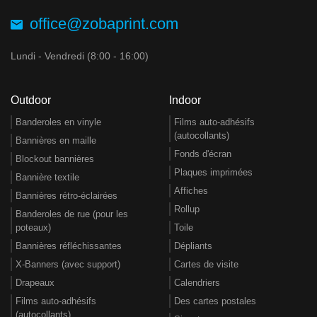
office@zobaprint.com
Lundi - Vendredi (8:00 - 16:00)
Outdoor
Indoor
Banderoles en vinyle
Films auto-adhésifs
(autocollants)
Bannières en maille
Fonds d'écran
Blockout bannières
Plaques imprimées
Bannière textile
Affiches
Bannières rétro-éclairées
Rollup
Banderoles de rue (pour les
poteaux)
Toile
Bannières réfléchissantes
Dépliants
X-Banners (avec support)
Cartes de visite
Drapeaux
Calendriers
Films auto-adhésifs
Des cartes postales
(autocollants)