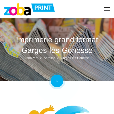
Imprimerie grand format
Garges-lès-Gonesse
ZobaPrint
Adresse
Garges-lès-Gonesse