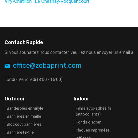
Viry-Châtillon
·
Le Chesnay-Rocquencourt
Contact Rapide
Si vous souhaitez nous contacter, veuillez nous envoyer un email à
office@zobaprint.com
Lundi - Vendredi (8:00 - 16:00)
Outdoor
Indoor
Banderoles en vinyle
Films auto-adhésifs
(autocollants)
Bannières en maille
Fonds d'écran
Blockout bannières
Plaques imprimées
Bannière textile