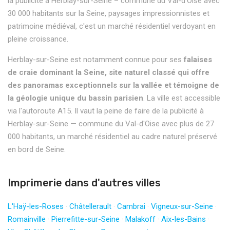
la publicité à Herblay-sur-Seine – commune du Val-d'Oise avec
30 000 habitants sur la Seine, paysages impressionnistes et
patrimoine médiéval, c'est un marché résidentiel verdoyant en
pleine croissance.
Herblay-sur-Seine est notamment connue pour ses
falaises
de craie dominant la Seine, site naturel classé qui offre
des panoramas exceptionnels sur la vallée et témoigne de
la géologie unique du bassin parisien
. La ville est accessible
via l'autoroute A15. Il vaut la peine de faire de la publicité à
Herblay-sur-Seine — commune du Val-d'Oise avec plus de 27
000 habitants, un marché résidentiel au cadre naturel préservé
en bord de Seine.
Imprimerie dans d'autres villes
L'Haÿ-les-Roses
·
Châtellerault
·
Cambrai
·
Vigneux-sur-Seine
·
Romainville
·
Pierrefitte-sur-Seine
·
Malakoff
·
Aix-les-Bains
·