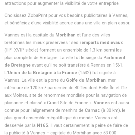
attractions pour augmenter la visibilité de votre entreprise.
Choisissez ZobaPrint pour vos besoins publicitaires à Vannes,
et bénéficiez d'une visibilité accrue dans une ville en plein essor.
Vannes est la capitale du
Morbihan
et l'une des villes
bretonnes les mieux préservées : ses
remparts médiévaux
e
e
(III
–XVII
siècle) forment un ensemble de 1,3 km parmi les
plus complets de Bretagne. La ville fut le siège du
Parlement
de Bretagne
avant qu'il ne soit transféré à Rennes en 1561.
L'
Union de la Bretagne à la France
(1532) fut signée à
Vannes. La ville est la porte du
Golfe du Morbihan
, mer
intérieure de 120 km² parsemée de 40 îles dont Belle-Île et l'île
aux Moines, site de renommée mondiale pour la navigation de
plaisance et classé « Grand Site de France ».
Vannes
est aussi
connue pour l'alignement de menhirs de
Carnac
(à 30 km), le
plus grand ensemble mégalithique du monde. Vannes est
desservie par la
N165
. Il vaut certainement la peine de faire de
la publicité à Vannes – capitale du Morbihan avec 53 000