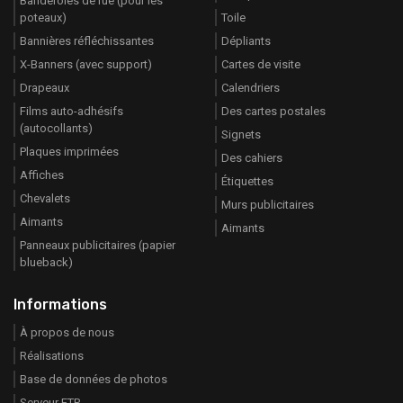
Banderoles de rue (pour les
poteaux)
Toile
Bannières réfléchissantes
Dépliants
X-Banners (avec support)
Cartes de visite
Drapeaux
Calendriers
Films auto-adhésifs
Des cartes postales
(autocollants)
Signets
Plaques imprimées
Des cahiers
Affiches
Étiquettes
Chevalets
Murs publicitaires
Aimants
Aimants
Panneaux publicitaires (papier
blueback)
Informations
À propos de nous
Réalisations
Base de données de photos
Serveur FTP