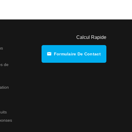
Calcul Rapide
us
Formulaire De Contact
s de
ation
uits
éponses