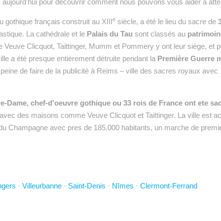
s aujourd'hui pour découvrir comment nous pouvons vous aider à attei
e
 gothique français construit au XIII
siècle, a été le lieu du sacre de
astique. La cathédrale et le
Palais du Tau
sont classés au
patrimoi
euve Clicquot, Taittinger, Mumm et Pommery y ont leur siège, et p
lle a été presque entièrement détruite pendant la
Première Guerre 
la peine de faire de la publicité à Reims – ville des sacres royaux av
re-Dame, chef-d'oeuvre gothique ou 33 rois de France ont ete sa
vec des maisons comme Veuve Clicquot et Taittinger. La ville est acce
itale du Champagne avec pres de 185.000 habitants, un marche de premie
ngers
·
Villeurbanne
·
Saint-Denis
·
Nîmes
·
Clermont-Ferrand