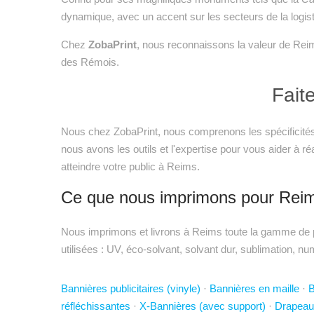
dynamique, avec un accent sur les secteurs de la logist
Chez
ZobaPrint
, nous reconnaissons la valeur de Reim
des Rémois.
Fait
Nous chez ZobaPrint, nous comprenons les spécificités d
nous avons les outils et l'expertise pour vous aider à 
atteindre votre public à Reims.
Ce que nous imprimons pour Rei
Nous imprimons et livrons à Reims toute la gamme de pr
utilisées : UV, éco-solvant, solvant dur, sublimation, nu
Bannières publicitaires (vinyle)
·
Bannières en maille
·
B
réfléchissantes
·
X-Bannières (avec support)
·
Drapeau