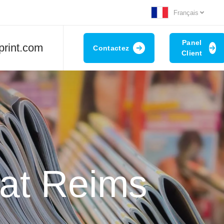
Français
Panel
print.com
Contactez
Client
mat Reims