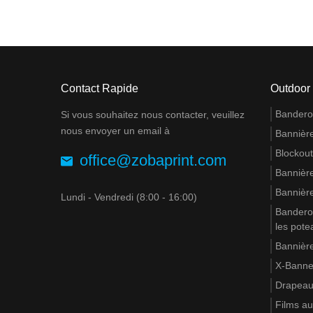
Contact Rapide
Outdoor
Banderol
Si vous souhaitez nous contacter, veuillez
nous envoyer un email à
Bannière
Blockout
office@zobaprint.com
Bannière
Bannière
Lundi - Vendredi (8:00 - 16:00)
Banderol
les pote
Bannière
X-Banne
Drapea
Films au