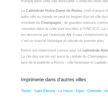
marque dans cette ville florissante. Contactez-nous dè
La
Cathédrale Notre-Dame de Reims
, chef-d'œuvre du
autre ville au monde ne peut se targuer d'un tel rôle dyn
mondiale du
Champagne
: de grandes maisons comme V
creusées dans la craie sont inscrites à l'UNESCO. La vi
est desservie par l'autoroute
A4
. Il vaut certainement 
c'est un marché historique et viticole de premier plan.
Reims est notamment connue pour sa
cathedrale Not
La cite des sacres est aussi la capitale du Champagne a
faire de la publicite a Reims - ville historique et cap
Imprimerie dans d'autres villes
Toulon
·
Saint-Étienne
·
Le Havre
·
Dijon
·
Grenoble
·
A