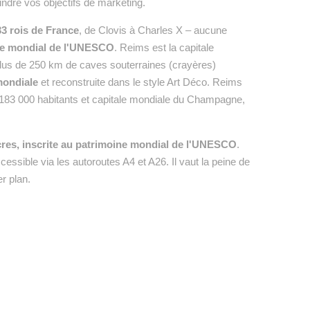
ndre vos objectifs de marketing.
33 rois de France
, de Clovis à Charles X – aucune
ne mondial de l'UNESCO
. Reims est la capitale
lus de 250 km de caves souterraines (crayères)
mondiale
et reconstruite dans le style Art Déco. Reims
ec 183 000 habitants et capitale mondiale du Champagne,
cres, inscrite au patrimoine mondial de l'UNESCO
.
ssible via les autoroutes A4 et A26. Il vaut la peine de
r plan.