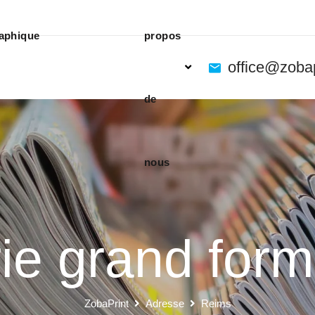
aphique
propos
office@zoba
de
nous
ie grand for
ZobaPrint
Adresse
Reims