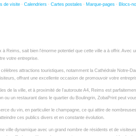
s de visite
·
Calendriers
·
Cartes postales
·
Marque-pages
·
Blocs-no
x à Reims, sait bien l'énorme potentiel que cette ville a à offrir. Ave
re votre entreprise.
s célèbres attractions touristiques, notamment la Cathédrale Notre-Da
isiteurs, offrant une excellente occasion de promouvoir votre entrepri
les de la ville, et à proximité de l'autoroute A4, Reims est parfaiteme
ou un restaurant dans le quartier du Boulingrin, ZobaPrint peut vous a
e du vin, en particulier le champagne, ce qui attire de nombreuses e
 atteindre ces publics divers et en constante évolution.
 d'une ville dynamique avec un grand nombre de résidents et de visiteu