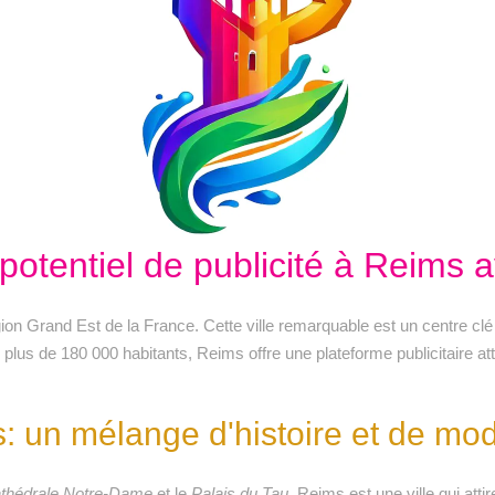
potentiel de publicité à Reims 
a région Grand Est de la France. Cette ville remarquable est un centre 
e plus de 180 000 habitants, Reims offre une plateforme publicitaire at
: un mélange d'histoire et de mod
thédrale Notre-Dame
et le
Palais du Tau
, Reims est une ville qui att