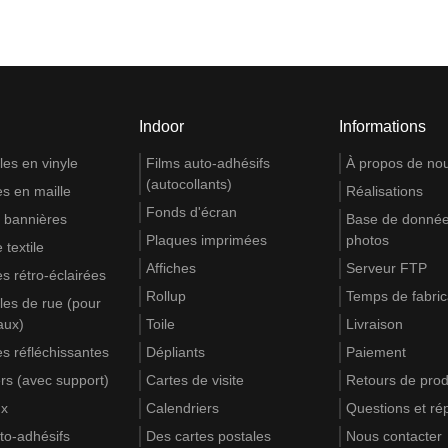
Indoor
Informations
es en vinyle
Films auto-adhésifs
À propos de no
(autocollants)
s en maille
Réalisations
Fonds d'écran
 bannières
Base de donnée
Plaques imprimées
photos
 textile
Affiches
Serveur FTP
s rétro-éclairées
Rollup
Temps de fabric
es de rue (pour
aux)
Toile
Livraison
s réfléchissantes
Dépliants
Paiement
rs (avec support)
Cartes de visite
Retours de prod
ux
Calendriers
Questions et r
to-adhésifs
Des cartes postales
Nous contacter