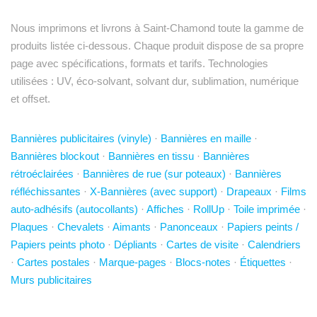
Nous imprimons et livrons à Saint-Chamond toute la gamme de
produits listée ci-dessous. Chaque produit dispose de sa propre
page avec spécifications, formats et tarifs. Technologies
utilisées : UV, éco-solvant, solvant dur, sublimation, numérique
et offset.
Bannières publicitaires (vinyle)
·
Bannières en maille
·
Bannières blockout
·
Bannières en tissu
·
Bannières
rétroéclairées
·
Bannières de rue (sur poteaux)
·
Bannières
réfléchissantes
·
X-Bannières (avec support)
·
Drapeaux
·
Films
auto-adhésifs (autocollants)
·
Affiches
·
RollUp
·
Toile imprimée
·
Plaques
·
Chevalets
·
Aimants
·
Panonceaux
·
Papiers peints /
Papiers peints photo
·
Dépliants
·
Cartes de visite
·
Calendriers
·
Cartes postales
·
Marque-pages
·
Blocs-notes
·
Étiquettes
·
Murs publicitaires