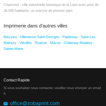
Chamond - ville industrielle historique de la Loire avec pres de
36.000 habitants, un marche de premier plan.
Imprimerie dans d'autres villes
Meyzieu
·
Villeneuve-Saint-Georges
·
Palaiseau
·
Saint-Leu
·
Matoury
·
Vitrolles
·
Roanne
·
Mâcon
·
Châtenay-Malabry
·
Sainte-Marie
Contact Rapide
Si vous souhaitez nous contacter, veuillez nous envoyer un email
à
office@zobaprint.com