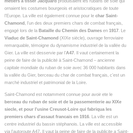
métiers à tisser Jacquard
produisaient les rubans de soie qui
ornaient les costumes bourgeois et aristocratiques de toute
l'Europe. La ville est également connue pour le
char Saint-
Chamond
, l'un des deux premiers chars de combat français,
engagé lors de la
Bataille du Chemin des Dames
en
1917
. Le
Viaduc de Saint-Chamond
(XIXe siècle), ouvrage ferroviaire
remarquable, témoigne du dynamisme industriel de la vallée du
Gier. La ville est desservie par l'
A47
. Il vaut certainement la
peine de faire de la publicité à Saint-Chamond – ancienne
capitale mondiale du ruban de soie avec 36 000 habitants dans
la vallée du Gier, berceau du char de combat français, c'est un
marché industriel et patrimonial de la Loire.
Saint-Chamond est notamment connue pour avoir ete le
berceau du ruban de soie et de la passementerie au XIXe
siecle, et pour l'usine Creusot-Loire qui fabriqua les
premiers chars d'assaut francais en 1916
. La ville est un
centre industriel du bassin stéphanois. La ville est accessible
via l'autoroute A47. Il vaut la peine de faire de la publicite a Saint-