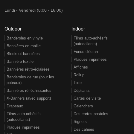
Lundi - Vendredi (8:00 - 16:00)
Outdoor
Indoor
Banderoles en vinyle
Films auto-adhésifs
(autocollants)
Bannières en maille
Fonds d'écran
Blockout bannières
Plaques imprimées
Bannière textile
Affiches
Bannières rétro-éclairées
Rollup
Banderoles de rue (pour les
poteaux)
Toile
Bannières réfléchissantes
Dépliants
X-Banners (avec support)
Cartes de visite
Drapeaux
Calendriers
Films auto-adhésifs
Des cartes postales
(autocollants)
Signets
Plaques imprimées
Des cahiers