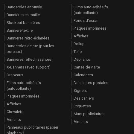
Banderoles en vinyle
Films auto-adhésifs
(autocollants)
Bannières en maille
Fonds d'écran
Blockout bannières
Plaques imprimées
Bannière textile
Affiches
Bannières rétro-éclairées
Rollup
Banderoles de rue (pour les
poteaux)
Toile
Bannières réfléchissantes
Dépliants
X-Banners (avec support)
Cartes de visite
Drapeaux
Calendriers
Films auto-adhésifs
Des cartes postales
(autocollants)
Signets
Plaques imprimées
Des cahiers
Affiches
Étiquettes
Chevalets
Murs publicitaires
Aimants
Aimants
Panneaux publicitaires (papier
blueback)