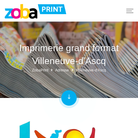
Imprimerie grand format
Villeneuve-d'Ascq
ZobaPrint
Adresse
Villeneuve-d'Ascq