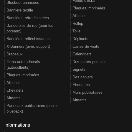
Fonds d'écran
Blockout bannières
Plaques imprimées
Bannière textile
Affiches
Bannières rétro-éclairées
Rollup
Banderoles de rue (pour les
poteaux)
Toile
Bannières réfléchissantes
Dépliants
X-Banners (avec support)
Cartes de visite
Drapeaux
Calendriers
Films auto-adhésifs
Des cartes postales
(autocollants)
Signets
Plaques imprimées
Des cahiers
Affiches
Étiquettes
Chevalets
Murs publicitaires
Aimants
Aimants
Panneaux publicitaires (papier
blueback)
Informations