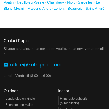
Pantin
·
Neuilly-sur-Seine
·
Chambéry
·
Niort
·
Sarcelles
·
Le
Blanc-Mesnil
·
Maisons-Alfort
·
Lorient
·
Beauvais
·
Saint-André
Contact Rapide
Si vous souhaitez nous contacter, veuillez nous envoyer un email
à
office@zobaprint.com
Lundi - Vendredi (8:00 - 16:00)
Outdoor
Indoor
Banderoles en vinyle
Films auto-adhésifs
(autocollants)
Bannières en maille