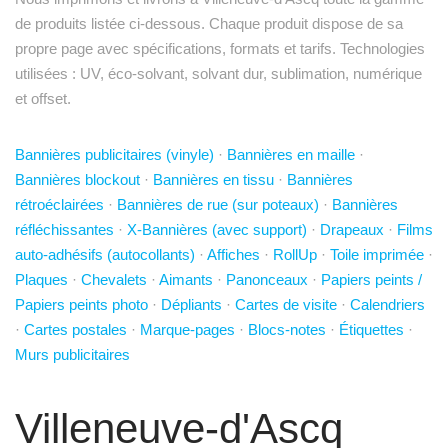
de produits listée ci-dessous. Chaque produit dispose de sa
propre page avec spécifications, formats et tarifs. Technologies
utilisées : UV, éco-solvant, solvant dur, sublimation, numérique
et offset.
Bannières publicitaires (vinyle)
·
Bannières en maille
·
Bannières blockout
·
Bannières en tissu
·
Bannières
rétroéclairées
·
Bannières de rue (sur poteaux)
·
Bannières
réfléchissantes
·
X-Bannières (avec support)
·
Drapeaux
·
Films
auto-adhésifs (autocollants)
·
Affiches
·
RollUp
·
Toile imprimée
·
Plaques
·
Chevalets
·
Aimants
·
Panonceaux
·
Papiers peints /
Papiers peints photo
·
Dépliants
·
Cartes de visite
·
Calendriers
·
Cartes postales
·
Marque-pages
·
Blocs-notes
·
Étiquettes
·
Murs publicitaires
Villeneuve-d'Ascq